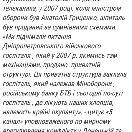
телеканала, у 2007 році, коли міністром
оборони був Анатолій Гриценко, шпиталь
був проданий за сумнівними схемами.
«Ми піднімали питання
Дніпропетровського військового
госпіталя , який у 2007 р. якимись там
махінаціями, продано приватній
структурі. Ця приватна структура заклала
госпіталь, який належав Міноборони ,
російському банку БТБ і сьогодні по-суті
госпіталь , де лікують наших хлопців,
належить країні окупанту», - цитує «5
канал» уповноваженого по мирному
врегулювання конфлікту у Донецькій та