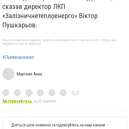
сказав директор ЛКП
«Залізничнетеплоенерго» Віктор
Пушкарьов.
Якщо ви помітили помилку, виділіть необхідний текст і натисніть Ctrl + Enter, щоб
повідомити про це редакцію
#Львівводоканал
Мартінек Анна
0,0
Авторизуйтесь
, щоб оцінити
Діліться цією новиною та підписуйтесь на наші канали