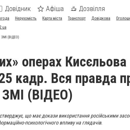
Довідник
Афіша
Дозвілля
огода
Нерухомість
Карта міста
Транспорт
Довідкова
Оголош
2.ua
 ЗМІ (ВІДЕО)
их» операх Кисєльова
25 кадр. Вся правда п
і ЗМІ (ВІДЕО)
 стверджує, що має докази використання російськими зас
нформаційно-психологічного впливу на глядачів
.