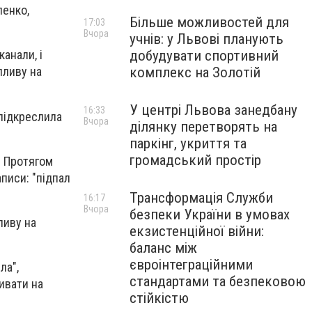
пенко,
Більше можливостей для
17:03
Вчора
учнів: у Львові планують
добудувати спортивний
канали, і
комплекс на Золотій
пливу на
У центрі Львова занедбану
16:33
 підкреслила
Вчора
ділянку перетворять на
паркінг, укриття та
громадський простір
. Протягом
аписи: "підпал
Трансформація Служби
16:17
Вчора
безпеки України в умовах
ливу на
екзистенційної війни:
баланс між
євроінтеграційними
ла",
стандартами та безпековою
ивати на
стійкістю