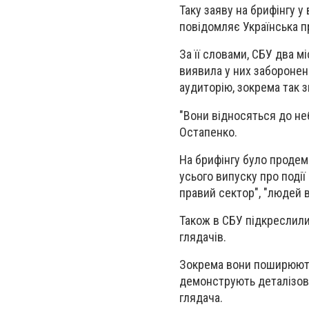
Таку заяву на брифінгу 
повідомляє Українська п
За її словами, СБУ два м
виявила у них заборонен
аудиторію, зокрема так з
"Вони відносяться до не
Остапенко.
На брифінгу було продем
усього випуску про події
правий сектор", "людей в
Також в СБУ підкреслили
глядачів.
Зокрема вони поширюють
демонструють деталізова
глядача.