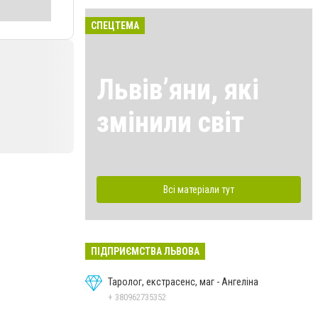
СПЕЦТЕМА
Львівʼяни, які
змінили світ
Всі матеріали тут
ПІДПРИЄМСТВА ЛЬВОВА
Таролог, екстрасенс, маг - Ангеліна
+ 380962735352