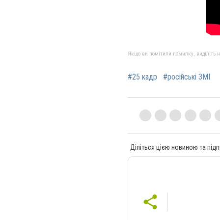
Якщо ви помітили помилку, виділіть нео
#25 кадр
#російські ЗМІ
Діліться цією новиною та підп