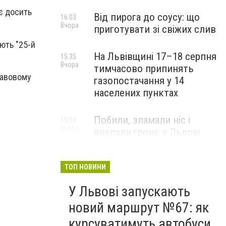
є досить
Від пирога до соусу: що
16:03
Вчора
приготувати зі свіжих слив
ють "25-й
На Львівщині 17–18 серпня
15:35
Вчора
тимчасово припинять
правовому
газопостачання у 14
населених пунктах
Побили, зламали ніс і
15:03
Вчора
викрали гроші: у Львові
затримали підозрюваних у
розбої
ТОП НОВИНИ
У Львові запускають
новий маршрут №67: як
курсуватимуть автобуси