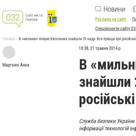
Новини
Реклама на сайті
П
Спецпроєкти сайту 03
Головна
В «мильних» операх Кисєльова знайшли 25 кадр. Вся правда про російські
10:38, 21 травня 2014 р.
В «мильн
Мартінек Анна
знайшли 
російськ
Служба безпеки України
інформації технологій і