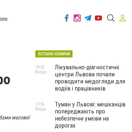
ення
ОСТАННІ НОВИНИ
Лікувально-діагностичні
18:02
Вчора
центри Львова почали
ро
проводити медогляди для
водіїв і працівників
Туман у Львові: мешканців
17:36
Вчора
попереджають про
обами масової
небезпечні умови на
дорогах