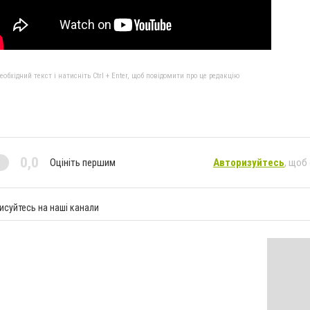
бхідний текст і натисніть Ctrl + Enter, щоб повідомити про це редакцію
0,0
Оцініть першим
Авторизуйтесь
, щоб
исуйтесь на наші канали