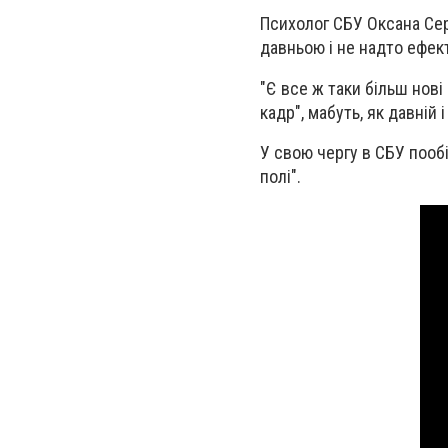
Психолог СБУ Оксана Сер
давньою і не надто ефек
"Є все ж таки більш нов
кадр", мабуть, як давній 
У свою чергу в СБУ пообі
полі".