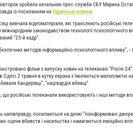
у вівторок зробила начальник прес-служби СБУ Марина Оста
равда із посиланням на
Українські новини
.
ісяці вивчала відеоматеріали, які транслюють російські теле
і міжнародним законодавством технології психологічного в
ваний "25-й кадр".
безпечних методів інформаційно-психологічного впливу", -
онстровано фільм з випуску новин на телеканалі "Росія-24"
 в Одесі 2 травня в кутку екрана з'являються малопомітні н
бивали бандерівці", "нацгвардія вбивці".
, що російські телеканали використовують і інші методи вп
 напівправду, посилаються на деякі "поінформовані джере
ні сцени вбивств і насильства і намагаються емоційно впл