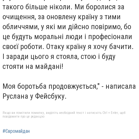
такого більше ніколи. Ми боролися за
очищення, за оновлену країну з тими
обличчями, у які ми дійсно повіримо, бо
це будуть моральні люди і професіонали
своєї роботи. Отаку країну я хочу бачити.
І заради цього я стояла, стою і буду
стояти на майдані!
Моя боротьба продовжується," - написала
Руслана у Фейсбуку.
Якщо ви помітили помилку, виділіть необхідний текст і натисніть Ctrl + Enter, щоб
повідомити про це редакцію
#Євромайдан