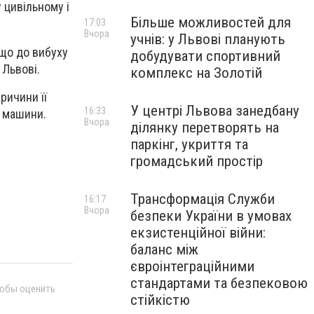
 цивільному і
Більше можливостей для
17:03
Вчора
учнів: у Львові планують
 що до вибуху
добудувати спортивний
 Львові.
комплекс на Золотій
ричини її
У центрі Львова занедбану
16:33
і машини.
Вчора
ділянку перетворять на
паркінг, укриття та
громадський простір
Трансформація Служби
16:17
Вчора
безпеки України в умовах
екзистенційної війни:
баланс між
євроінтеграційними
стандартами та безпековою
тобы оценить
стійкістю