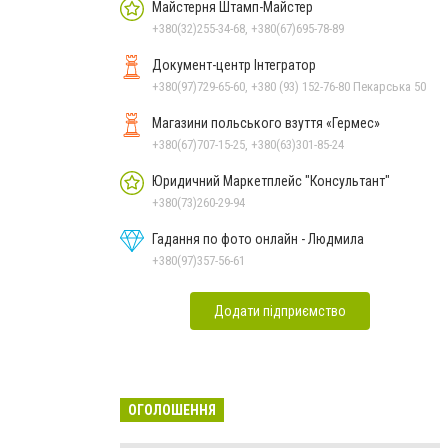
Майстерня Штамп-Майстер
+380(32)255-34-68, +380(67)695-78-89
Документ-центр Інтегратор
+380(97)729-65-60, +380 (93) 152-76-80 Пекарська 50
Магазини польського взуття «Гермес»
+380(67)707-15-25, +380(63)301-85-24
Юридичний Маркетплейс "Консультант"
+380(73)260-29-94
Гадання по фото онлайн - Людмила
+380(97)357-56-61
Додати підприємство
ОГОЛОШЕННЯ