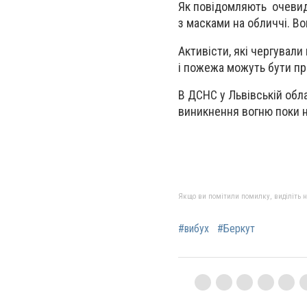
Як повідомляють очевидці
з масками на обличчі. Во
Активісти, які чергували
і пожежа можуть бути прич
В ДСНС у Львівській обла
виникнення вогню поки н
Якщо ви помітили помилку, виділіть нео
#вибух
#Беркут