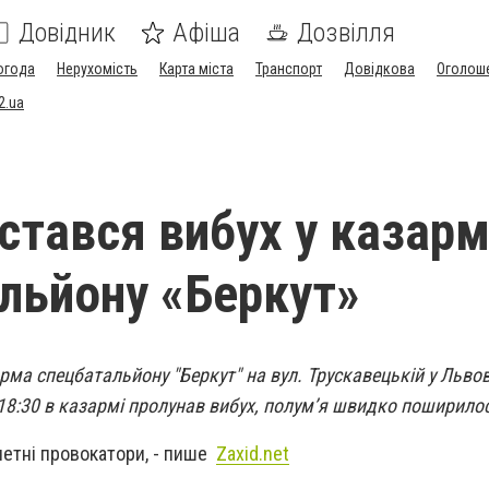
Довідник
Афіша
Дозвілля
огода
Нерухомість
Карта міста
Транспорт
Довідкова
Оголош
2.ua
 стався вибух у казарм
льйону «Беркут»
арма спецбатальйону "Беркут" на вул. Трускавецькій у Львов
 18:30 в казармі пролунав вибух, полум’я швидко поширило
четні провокатори, - пише
Zaxid.net