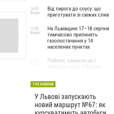
Від пирога до соусу: що
16:03
Вчора
приготувати зі свіжих слив
На Львівщині 17–18 серпня
15:35
Вчора
тимчасово припинять
газопостачання у 14
населених пунктах
Побили, зламали ніс і
15:03
Вчора
викрали гроші: у Львові
затримали підозрюваних у
розбої
ТОП НОВИНИ
У Львові запускають
новий маршрут №67: як
курсуватимуть автобуси