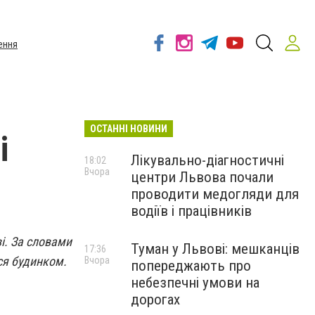
ення
ОСТАННІ НОВИНИ
і
Лікувально-діагностичні
18:02
Вчора
центри Львова почали
проводити медогляди для
водіїв і працівників
і. За словами
Туман у Львові: мешканців
17:36
ся будинком.
Вчора
попереджають про
небезпечні умови на
дорогах