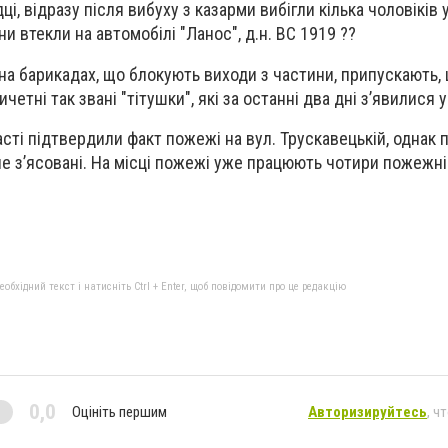
, відразу після вибуху з казарми вибігли кілька чоловіків у
ни втекли на автомобілі "Ланос", д.н. ВС 1919 ??
 на барикадах, що блокують виходи з частини, припускають,
етні так звані "тітушки", які за останні два дні з’явилися у
сті підтвердили факт пожежі на вул. Трускавецькій, однак п
е з’ясовані. На місці пожежі уже працюють чотири пожежн
бхідний текст і натисніть Ctrl + Enter, щоб повідомити про це редакцію
0,0
Оцініть першим
Авторизируйтесь
, ч