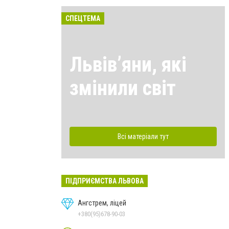
СПЕЦТЕМА
Львівʼяни, які
змінили світ
Всі матеріали тут
ПІДПРИЄМСТВА ЛЬВОВА
Ангстрем, ліцей
+380(95)678-90-03