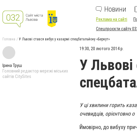
Новини
Реклама на сайті
П
Спецпроєкти сайту 03
Головна
У Львові стався вибух у казармі спецбатальйону «Беркут»
19:30, 20 лютого 2014 р.
У Львові
Ірина Труш
Головний редактор мережі міських
сайтів CitySites
спецбата
У ці хвилини горить каз
очевидців, орієнтовно о
Ймовірно, до вибуху при