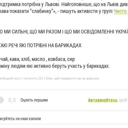
підтримка потрібна у Львові. Найголовніше, що на Львів ди
ава показати "слабинку"», - пишуть активісти у групі
Чисто 
МИ СИЛЬНІ, ЩО МИ РАЗОМ І ЩО МИ ОСВІДОМЛЕННІ УКРАЇН
АКІ РЕЧІ ЯКІ ПОТРІБНІ НА БАРИКАДАХ
чай, кава, хліб, масло , ковбаса, сир
аміну людям які активно беруть участь у барикадах.
бхідний текст і натисніть Ctrl + Enter, щоб повідомити про це редакцію
0,0
Оцініть першим
Авторизуйтесь
, щоб
исуйтесь на наші канали