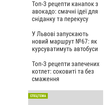
Топ-3 рецепти канапок з
авокадо: смачні ідеї для
сніданку та перекусу
У Львові запускають
новий маршрут №67: як
курсуватимуть автобуси
Топ-3 рецепти запечених
котлет: соковиті та без
смаження
СПЕЦТЕМА