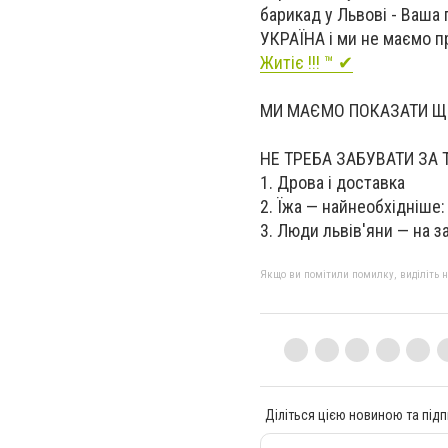
барикад у Львові - Ваша 
УКРАЇНА і ми не маємо пр
Житіє !!! ™ ✔
МИ МАЄМО ПОКАЗАТИ ЩО 
НЕ ТРЕБА ЗАБУВАТИ ЗА Т
1. Дрова і доставка
2. Їжа — найнеобхідніше: 
3. Люди львів'яни — на з
Якщо ви помітили помилку, виділіть нео
Діліться цією новиною та підп