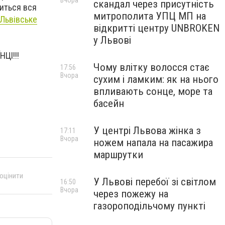
Вчора
скандал через присутність
виться вся
митрополита УПЦ МП на
Львівське
відкритті центру UNBROKEN
у Львові
ЦІ!!!
Чому влітку волосся стає
17:56
Вчора
сухим і ламким: як на нього
впливають сонце, море та
басейн
У центрі Львова жінка з
17:11
Вчора
ножем напала на пасажира
маршрутки
 оцінити
У Львові перебої зі світлом
16:50
Вчора
через пожежу на
газороподільчому пункті