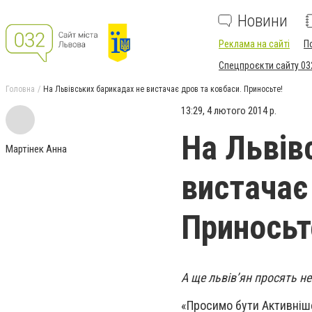
Новини
Реклама на сайті
П
Спецпроєкти сайту 03
Головна
На Львівських барикадах не вистачає дров та ковбаси. Приносьте!
13:29, 4 лютого 2014 р.
На Львів
Мартінек Анна
вистачає
Приносьт
А ще львів’ян просять н
«Просимо бути Активніше 