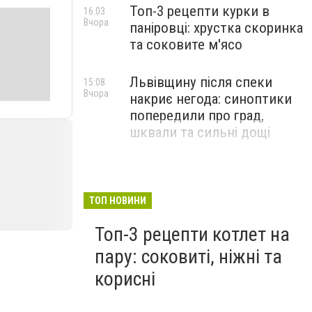
Топ-3 рецепти курки в
16:03
Вчора
паніровці: хрустка скоринка
та соковите м'ясо
Львівщину після спеки
15:08
Вчора
накриє негода: синоптики
попередили про град,
шквали та сильні дощі
ТОП НОВИНИ
Топ-3 рецепти котлет на
пару: соковиті, ніжні та
корисні