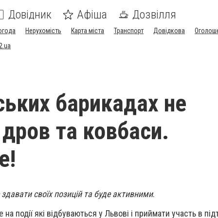
Довідник
Афіша
Дозвілля
огода
Нерухомість
Карта міста
Транспорт
Довідкова
Оголош
2.ua
ських барикадах не
 дров та ковбаси.
е!
е здавати своїх позицій та буде активними
.
на події які відбуваються у Львові і приймати участь в під