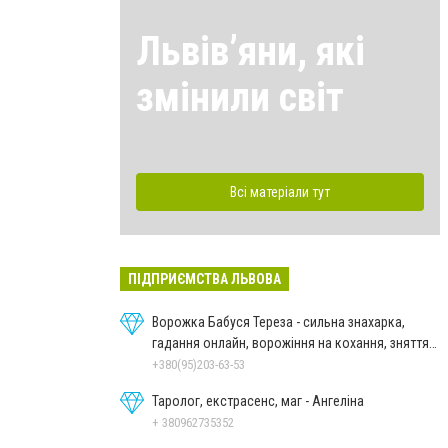
Львівʼяни, які
змінили світ
Всі матеріали тут
ПІДПРИЄМСТВА ЛЬВОВА
Ворожка Бабуся Тереза - сильна знахарка,
гадання онлайн, ворожіння на кохання, зняття
порчі
+380(95)203-63-53
Таролог, екстрасенс, маг - Ангеліна
+ 380962735352