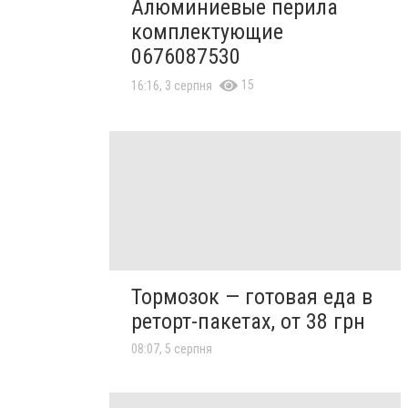
Алюминиевые перила
комплектующие
0676087530
15
16:16, 3 серпня
Тормозок — готовая еда в
реторт-пакетах, от 38 грн
08:07, 5 серпня