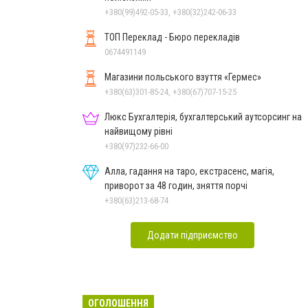
+380(99)492-05-33, +380(32)242-06-33
ТОП Переклад - Бюро перекладів
0674491149
Магазини польського взуття «Гермес»
+380(63)301-85-24, +380(67)707-15-25
Люкс Бухгалтерія, бухгалтерський аутсорсинг на
найвищому рівні
+380(97)232-66-00
Алла, гадання на таро, екстрасенс, магія,
приворот за 48 годин, зняття порчі
+380(63)213-68-74
Додати підприємство
ОГОЛОШЕННЯ