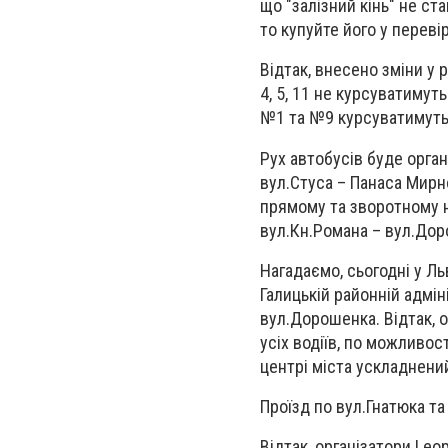
що "залізний кінь" не с
то купуйте його у переві
Відтак, внесено зміни у 
4, 5, 11 не курсуватиму
№1 та №9 курсуватимуть 
Рух автобусів буде орга
вул.Стуса – Панаса Мирно
прямому та зворотному н
вул.Кн.Романа – вул.До
Нагадаємо, сьогодні у Л
Галицькій районній адмін
вул.Дорошенка. Відтак, 
усіх водіїв, по можливос
центрі міста ускладнени
Проїзд по вул.Гнатюка т
Відтак, організатори Leo