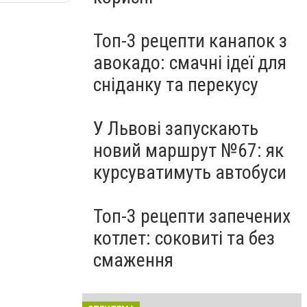
Топ-3 рецепти канапок з
авокадо: смачні ідеї для
сніданку та перекусу
У Львові запускають
новий маршрут №67: як
курсуватимуть автобуси
Топ-3 рецепти запечених
котлет: соковиті та без
смаження