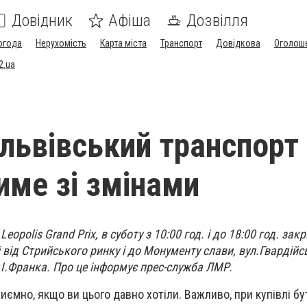
Довідник
Афіша
Дозвілля
огода
Нерухомість
Карта міста
Транспорт
Довідкова
Оголош
2.ua
 львівський транспорт
име зі змінами
eopolis Grand Prix, в суботу з 10:00 год. і до 18:00 год. за
 від Стрийського ринку і до Монументу слави, вул.Гвардійс
л.І.Франка. Про це інформує прес-служба ЛМР
.
иємно, якщо ви цього давно хотіли. Важливо, при купівлі б