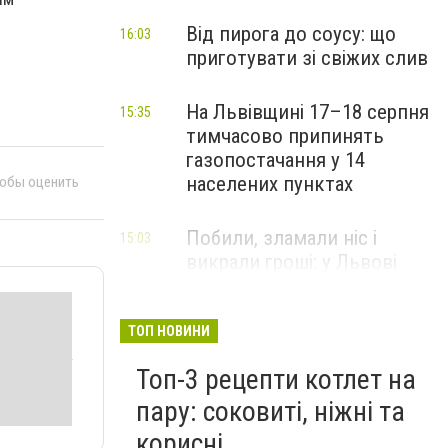
Від пирога до соусу: що
16:03
приготувати зі свіжих слив
На Львівщині 17–18 серпня
15:35
тимчасово припинять
газопостачання у 14
населених пунктах
тобы оценить
Побили, зламали ніс і
15:03
викрали гроші: у Львові
затримали підозрюваних у
розбої
ТОП НОВИНИ
Топ-3 рецепти котлет на
пару: соковиті, ніжні та
корисні