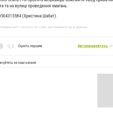
та та на вулиці проведення змагань.
 0504315584 (Христина Шабат).
бхідний текст і натисніть Ctrl + Enter, щоб повідомити про це редакцію
0,0
Оцініть першим
Авторизируйтесь
, ч
исуйтесь на наші канали