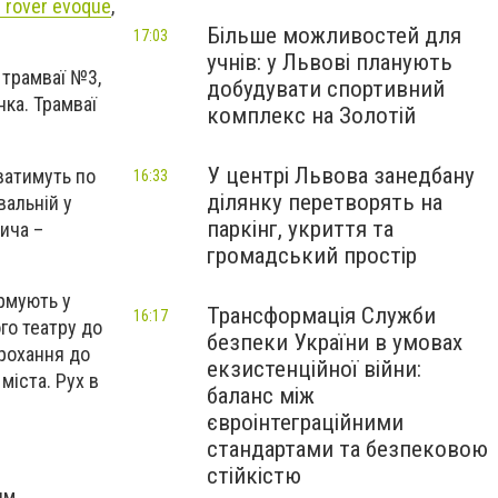
 rover evoque
,
Більше можливостей для
17:03
учнів: у Львові планують
 трамваї №3,
добудувати спортивний
нка. Трамваї
комплекс на Золотій
У центрі Львова занедбану
ватимуть по
16:33
ділянку перетворять на
вальній у
паркінг, укриття та
ича –
громадський простір
ормують у
Трансформація Служби
16:17
ого театру до
безпеки України в умовах
Прохання до
екзистенційної війни:
міста. Рух в
баланс між
євроінтеграційними
стандартами та безпековою
стійкістю
им