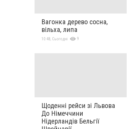
Вагонка дерево сосна,
вільха, липа
9
10:48, Сьогодні
Щоденні рейси зі Львова
До Німеччини
Нідерландів Бельгії
Швейцарії