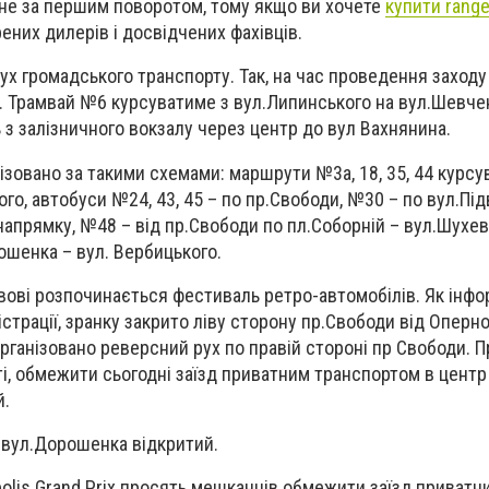
тане за першим поворотом, тому якщо ви хочете
купити range
рених дилерів і досвідчених фахівців.
рух громадського транспорту. Так, на час проведення заходу
ть. Трамвай №6 курсуватиме з вул.Липинського на вул.Шевче
з залізничного вокзалу через центр до вул Вахнянина.
нізовано за такими схемами: маршрути №3а, 18, 35, 44 курсу
го, автобуси №24, 43, 45 – по пр.Свободи, №30 – по вул.Під
апрямку, №48 – від пр.Свободи по пл.Соборній – вул.Шухев
рошенка – вул. Вербицького.
ьвові розпочинається фестиваль ретро-автомобілів. Як інф
істрації, зранку закрито ліву сторону пр.Свободи від Оперн
організовано реверсний рух по правій стороні пр Свободи. 
ті, обмежити сьогодні заїзд приватним транспортом в центр 
й.
а вул.Дорошенка відкритий.
polis Grand Prix просять мешканців обмежити заїзд приватн