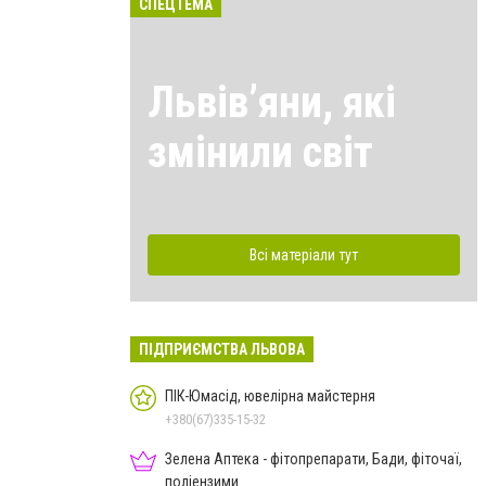
СПЕЦТЕМА
Львівʼяни, які
змінили світ
Всі матеріали тут
ПІДПРИЄМСТВА ЛЬВОВА
ПІК-Юмасід, ювелірна майстерня
+380(67)335-15-32
Зелена Аптека - фітопрепарати, Бади, фіточаї,
поліензими