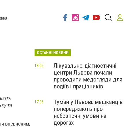
ення
ОСТАННІ НОВИНИ
Лікувально-діагностичні
18:02
центри Львова почали
проводити медогляди для
водіїв і працівників
криють
Туман у Львові: мешканців
17:36
ьку та
попереджають про
небезпечні умови на
дорогах
ути впевненим,