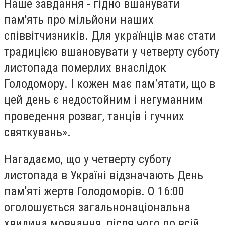
Наше завдання - гідно вшанувати
пам'ять про мільйони наших
співвітчизників. Для українців має стати
традицією вшановувати у четверту суботу
листопада померлих внаслідок
Голодомору. І кожен має пам’ятати, що в
цей день є недостойним і негуманним
проведення розваг, танців і гучних
святкувань».
Нагадаємо, що у четверту суботу
листопада в Україні відзначають День
пам'яті жертв Голодоморів. О 16:00
оголошується загальнонаціональна
хвилина мовчання, після чого по всій