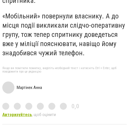
спритника.
«Мобільний» повернули власнику. А до
місця події викликали слідчо-оперативну
групу, тож тепер спритнику доведеться
вже у міліції пояснювати, навіщо йому
знадобився чужий телефон.
Якщо ви помітили помилку, виділіть необхідний текст і натисніть Ctrl + Enter, щоб
повідомити про це редакцію
Мартінек Анна
0,0
Авторизуйтесь
, щоб оцінити