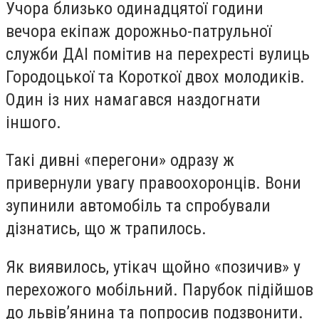
Учора близько одинадцятої години
вечора екіпаж дорожньо-патрульної
служби ДАІ помітив на перехресті вулиць
Городоцької та Короткої двох молодиків.
Один із них намагався наздогнати
іншого.
Такі дивні «перегони» одразу ж
привернули увагу правоохоронців. Вони
зупинили автомобіль та спробували
дізнатись, що ж трапилось.
Як виявилось, утікач щойно «позичив» у
перехожого мобільний. Парубок підійшов
до львів’янина та попросив подзвонити.