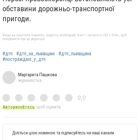
обставини дорожньо-транспортної
пригоди.
Якщо ви помітили помилку, виділіть необхідний текст і натисніть Ctrl + Enter, щоб
повідомити про це редакцію
#дтп
#дтп_на_львівщині
#дтп_львівщина
#постраждалі_у_дтп
Маргарита Пашкова
журналістка
0,0
Авторизуйтесь
, щоб оцінити
Діліться цією новиною та підписуйтесь на наші канали