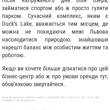
після напруженого дня біля озера,
займатися спортом або ж просто гуляти
парком. Сучасний комплекс, яким є
Duck's Lake, вважається тим місцем, де
можна не покидаючи межі Львова
насолодитися природою, знайшовши
нарешті баланс між особистим життям та
роботою.
Якщо ви хочете більше дізнатися про цей
бізнес-центр або ж про умови оренди тут,
обов'язково звертайтеся.
Якщо ви помітили помилку, виділіть необхідний текст і натисніть Ctrl + Enter, щоб
повідомити про це редакцію