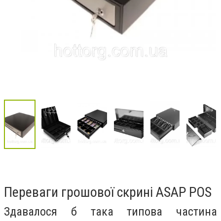
Переваги грошової скрині ASAP POS
Здавалося б така типова частина