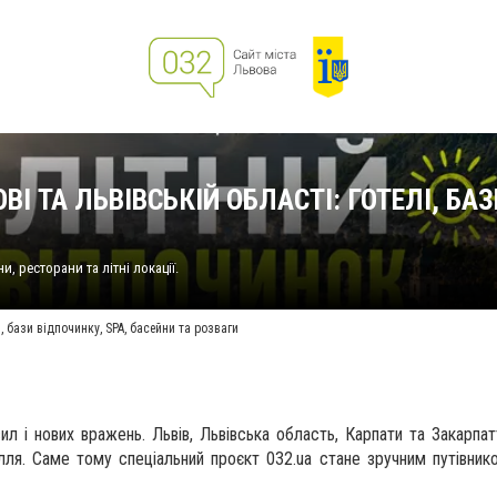
І ТА ЛЬВІВСЬКІЙ ОБЛАСТІ: ГОТЕЛІ, БА
и, ресторани та літні локації.
і, бази відпочинку, SPA, басейни та розваги
л і нових вражень. Львів, Львівська область, Карпати та Закарпа
ілля. Саме тому спеціальний проєкт 032.ua стане зручним путівник