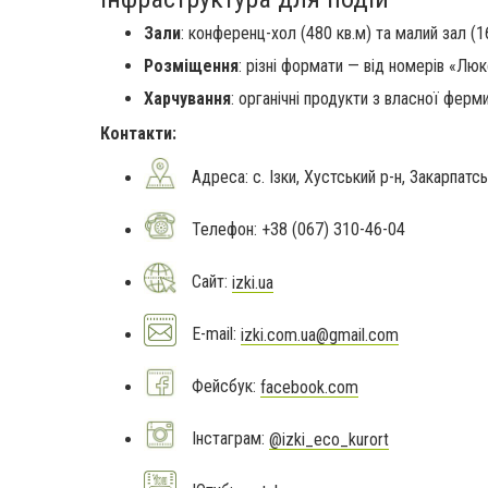
Зали
: конференц-хол (480 кв.м) та малий зал (
Розміщення
: різні формати — від номерів «Люкс
Харчування
: органічні продукти з власної ферми
Контакти:
Адреса: с. Ізки, Хустський р-н, Закарпатсь
Телефон: +38 (067) 310-46-04
Сайт:
izki.ua
E-mail:
izki.com.ua@gmail.com
Фейсбук:
facebook.com
Інстаграм:
@izki_eco_kurort