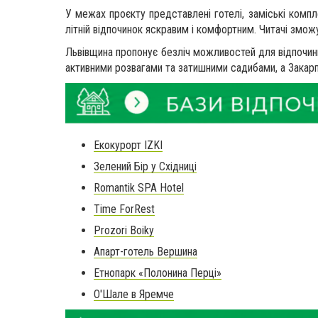
У межах проєкту представлені готелі, заміські компле
літній відпочинок яскравим і комфортним. Читачі змож
Львівщина пропонує безліч можливостей для відпочин
активними розвагами та затишними садибами, а Закар
Екокурорт IZKI
Зелений Бір у Східниці
Romantik SPA Hotel
Time ForRest
Prozori Boiky
Апарт-готель Вершина
Етнопарк «Полонина Перці»
О'Шале в Яремче