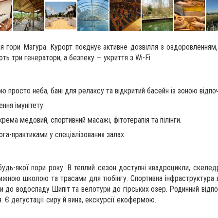
ля гори Магура. Курорт поєднує активне дозвілля з оздоровленням,
ть три генератори, а безпеку — укриття з Wi-Fi.
ою просто неба, бані для релаксу та відкритий басейн із зоною відпоч
ення імунітету.
крема медовий, спортивний масажі, фітотерапія та пілінги.
ога-практиками у спеціалізованих залах.
удь-якої пори року. В теплий сезон доступні квадроцикли, скеледр
ижною школою та трасами для тюбінгу. Спортивна інфраструктура в
до водоспаду Шипіт та велотури до гірських озер. Родинний відп
. Є дегустації сиру й вина, екскурсії екофермою.