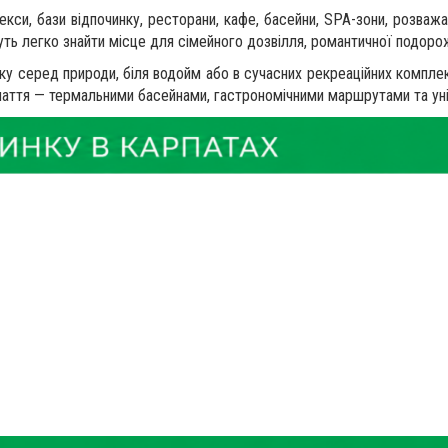
кси, бази відпочинку, ресторани, кафе, басейни, SPA-зони, розважа
уть легко знайти місце для сімейного дозвілля, романтичної подорож
ку серед природи, біля водойм або в сучасних рекреаційних компл
паття — термальними басейнами, гастрономічними маршрутами та у