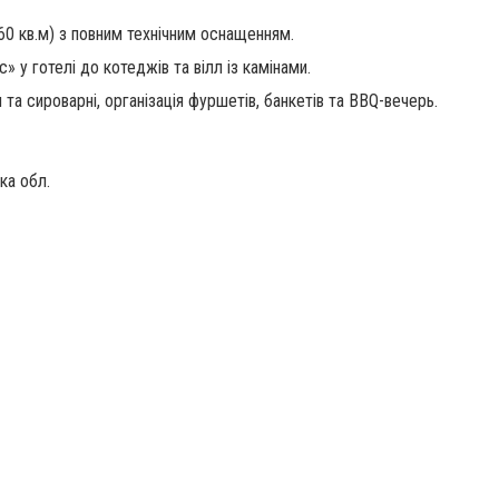
160 кв.м) з повним технічним оснащенням.
» у готелі до котеджів та вілл із камінами.
 та сироварні, організація фуршетів, банкетів та BBQ-вечерь.
ка обл.