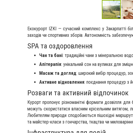
Екокурорт IZKI — сучасний комплекс у Закарпатті бі
заходів чи спортивних зборів. Автономність забезпечую
SPA та оздоровлення
Чан та бані
: традиційні чани з мінеральною вод
Апітерапія
: унікальний сон на вуликах для зміцн
Масаж та догляд
: широкий вибір процедур, зо
Активне відновлення
: поєднання процедур з й
Розваги та активний відпочинок
Курорт пропонує різноманітні формати дозвілля для б
можуть скористатися власним крісельним витягом, л
Любителям природи сподобаються пішохідні маршрути 
та майстер-класи з гончарства, ткацтва чи миловаріння
Інфраструктура для подій