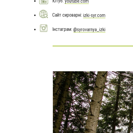
Ютуб:
youtube.com
Сайт сироварні:
izki-syr.com
Інстаграм:
@syrovarnya_izki