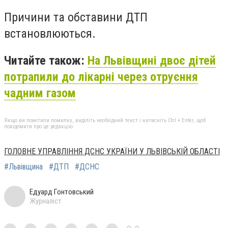
Причини та обставини ДТП
встановлюються.
Читайте також:
На Львівщині двоє дітей
потрапили до лікарні через отруєння
чадним газом
Якщо ви помітили помилку, виділіть необхідний текст і натисніть Ctrl + Enter, щоб
повідомити про це редакцію
ГОЛОВНЕ УПРАВЛІННЯ ДСНС УКРАЇНИ У ЛЬВІВСЬКІЙ ОБЛАСТІ
#Львівщина
#ДТП
#ДСНС
Едуард Гонтовський
Журналіст