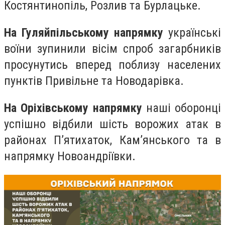
Костянтинопіль, Розлив та Бурлацьке.
На Гуляйпільському напрямку
українські
воїни зупинили вісім спроб загарбників
просунутись вперед поблизу населених
пунктів Привільне та Новодарівка.
На Оріхівському напрямку
наші оборонці
успішно відбили шість ворожих атак в
районах П’ятихаток, Кам’янського та в
напрямку Новоандріївки.