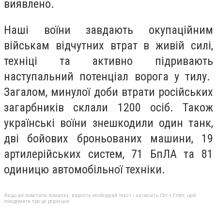
виявлено.
Наші воїни завдають окупаційним
військам відчутних втрат в живій силі,
техніці та активно підривають
наступальний потенціал ворога у тилу.
Загалом, минулої доби втрати російських
загарбників склали 1200 осіб. Також
українські воїни знешкодили один танк,
дві бойових броньованих машини, 19
артилерійських систем, 71 БпЛА та 81
одиницю автомобільної техніки.
Якщо ви помітили помилку, виділіть необхідний текст і натисніть Ctrl + Enter, щоб
повідомити про це редакцію