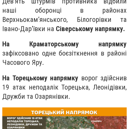
Дев’ять штурмів противника відбили
наші оборонці в районах
Верхньокам’янського, Білогорівки та
Івано-Дар’ївки на
Сіверському напрямку.
На Краматорському напрямку
зафіксовано одне боєзіткнення в районі
Часового Яру.
На Торецькому напрямку
ворог здійснив
19 атак неподалік Торецька, Леонідівки,
Дружби та Озарянівки.