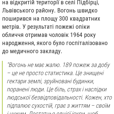
на відкритій території в селі Підбірці,
Львівського району. Вогонь швидко
поширився на площу 300 квадратних
метрів. У результаті пожежі опіки
обличчя отримав чоловік 1964 року
народження, якого було госпіталізовано
до медичного закладу.
"Вогонь не має жалю. 189 пожеж за добу
– це не просто статистика. Це знищені
гектари землі, зруйновані будинки,
поранені люди. Це біль, страх і наслідки
людської безвідповідальності. Кожен, хто
підпалює сухостій, грає з життям – своїм
і чужим. Достатньо однієї іскри, щоб