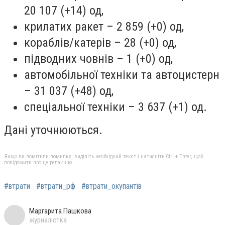
20 107 (+14) од,
крилатих ракет – 2 859 (+0) од,
кораблів/катерів – 28 (+0) од,
підводних човнів – 1 (+0) од,
автомобільної техніки та автоцистерн
– 31 037 (+48) од,
спеціальної техніки – 3 637 (+1) од.
Дані уточнюються.
Якщо ви помітили помилку, виділіть необхідний текст і натисніть Ctrl + Enter, щоб
повідомити про це редакцію
#втрати
#втрати_рф
#втрати_окупантів
Маргарита Пашкова
журналістка