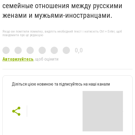
семейные отношения между русскими
женами и мужьями-иностранцами.
Якщо ви помітили помилку, виділіть необхідний текст і натисніть Ctrl + Enter, щоб
повідомити про це редакцію
0,0
Авторизуйтесь
, щоб оцінити
Діліться цією новиною та підписуйтесь на наші канали