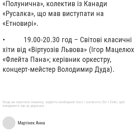
«Полунична», колектив із Канади
«Русалка», що мав виступати на
«Етновирі».
• 19.00-20.30 год – Світові класичні
хіти від «Віртуозів Львова» (Ігор Мацелюх
«Флейта Пана»; керівник оркестру,
концерт-мейстер Володимир Дуда).
Якщо ви помітили помилку, виділіть необхідний текст і натисніть Ctrl + Enter, щоб
повідомити про це редакцію
Мартінек Анна