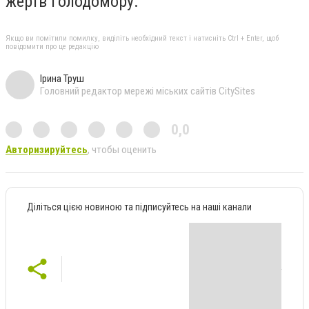
жертв Голодомору.
Якщо ви помітили помилку, виділіть необхідний текст і натисніть Ctrl + Enter, щоб
повідомити про це редакцію
Ірина Труш
Головний редактор мережі міських сайтів CitySites
0,0
Авторизируйтесь
, чтобы оценить
Діліться цією новиною та підписуйтесь на наші канали