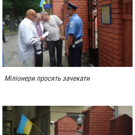
Міліонери просять зачекати