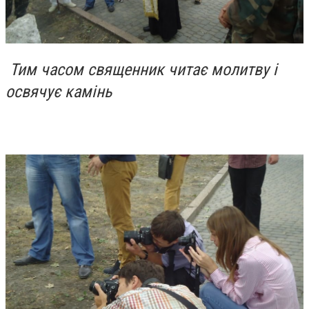
Тим часом священник читає молитву і
освячує камінь