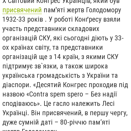
Х Світовий Конґрес Українців, який був
присвячений
пам'яті жертв Голодомору
1932-33 років . У роботі Конґресу взяли
участь представники складових
організацій СКУ, які сьогодні діють у 33-
ох країнах світу, та представники
організацій ще з 14 країн, з якими СКУ
підтримує зв`язки, а також широка
українська громадськість з України та
діаспори. «Десятий Конгрес проходив під
назвою «Contra spem spero – Без надії
сподіваюсь». Це гасло належить Лесі
Українці. Він присвячений, в першу чергу,
дуже сумній даті – 80-річчю пам’яті