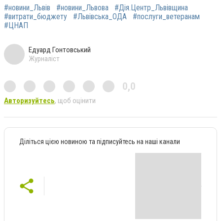
#новини_Львів
#новини_Львова
#Дія.Центр_Львівщина
#витрати_бюджету
#Львівська_ОДА
#послуги_ветеранам
#ЦНАП
Едуард Гонтовський
Журналіст
0,0
Авторизуйтесь
, щоб оцінити
Діліться цією новиною та підписуйтесь на наші канали