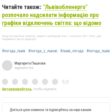
Читайте також:
"Львівобленерго"
розпочало надсилати інформацію про
графіки відключень світла: що відомо
Якщо ви помітили помилку, виділіть необхідний текст і натисніть Ctrl + Enter, щоб
повідомити про це редакцію
#погода_львів
#погода_у_львові
#львів_погода
#погода_львів
Маргарита Пашкова
журналістка
0,0
Авторизируйтесь
, чтобы оценить
Діліться цією новиною та підписуйтесь на наші канали