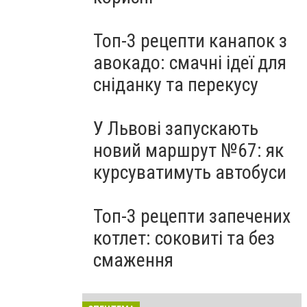
Топ-3 рецепти канапок з
авокадо: смачні ідеї для
сніданку та перекусу
У Львові запускають
новий маршрут №67: як
курсуватимуть автобуси
Топ-3 рецепти запечених
котлет: соковиті та без
смаження