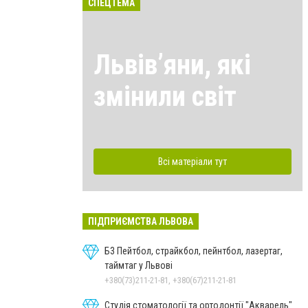
СПЕЦТЕМА
Львівʼяни, які
змінили світ
Всі матеріали тут
ПІДПРИЄМСТВА ЛЬВОВА
Б3 Пейтбол, страйкбол, пейнтбол, лазертаг,
таймтаг у Львові
+380(73)211-21-81, +380(67)211-21-81
Студія стоматології та ортодонтії "Акварель"