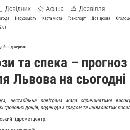
Довідник
Афіша
Дозвілля
огода
Нерухомість
Карта міста
Транспорт
Довідкова
Оголош
2.ua
дійне джерело
зи та спека – прогноз
ля Львова на сьогодні
га, нестабільна повітряна маса спричинятиме високу
х грозових дощів, подекуди з градом та шквалистим посил
ський гідрометцентр.