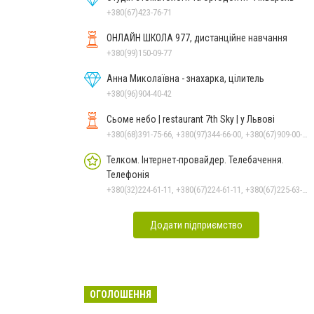
+380(67)423-76-71
ОНЛАЙН ШКОЛА 977, дистанційне навчання
+380(99)150-09-77
Анна Миколаївна - знахарка, цілитель
+380(96)904-40-42
Сьоме небо | restaurant 7th Sky | у Львові
+380(68)391-75-66, +380(97)344-66-00, +380(67)909-00-50
Телком. Інтернет-провайдер. Телебачення.
Телефонія
+380(32)224-61-11, +380(67)224-61-11, +380(67)225-63-33
Додати підприємство
ОГОЛОШЕННЯ