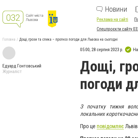
Новини
Реклама на сайті
П
Спецпроєкти сайту 03
Головна
Дощі, грози та спека – прогноз погоди для Львова на сьогодні
05:00, 28 серпня 2023 р.
На
Дощі, гро
Едуард Гонтовський
Журналіст
погоди д
З початку тижня воло
локальних короткочасни
Про це
повідомляє
Львів