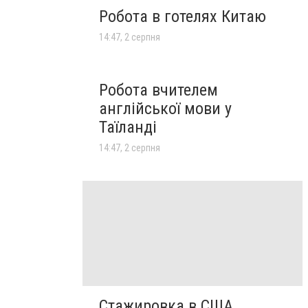
Робота в готелях Китаю
14:47, 2 серпня
Робота вчителем
англійської мови у
Таїланді
14:47, 2 серпня
Стажировка в США