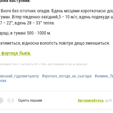
рпня наступний:
ночі без істотних опадів. Вдень місцями короткочасні дощі
туман. Вітер південно-західний,5 – 10 м/с, вдень подекуди 
 – 22°, вдень 28 – 33° тепла.
ощі, в тумані 500 - 1000 м.
атиметься, відносна вологість повітря дещо зменшиться.
 фортеця Львів.
бхідний текст і натисніть Ctrl + Enter, щоб повідомити про це редакцію
івський_гідрометцентр
#прогноз_погоди_на_сьогодні
#новини_Ль
вова
0,0
Оцініть першим
Авторизуйтесь
, щоб