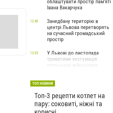
облаштувати простір пам'яті
Івана Вакарчука
Занедбану територію в
12:40
центрі Львова перетворять
на сучасний громадський
простір
У Львові до листопада
12:03
триватиме ексгумація
польських військових
поховань 1939 року
ТОП НОВИНИ
Топ-3 рецепти котлет на
пару: соковиті, ніжні та
корисні