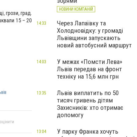
зорями
НОВИНИ КОМПАНІЙ
, грози, град.
шквали 15 – 20
Через Лапаївку та
14:33
Холодновідку: у громаді
Львівщини запускають
новий автобусний маршрут
У межах «Помсти Лева»
14:03
Львів передав на фронт
техніку на 15,6 млн грн
Львів виплатить по 50
вів
13:35
тисяч гривень дітям
Захисників: хто отримає
допомогу
 оцінити
У парку Франка хочуть
13:04