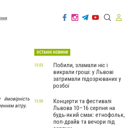
ення
ОСТАННІ НОВИНИ
Побили, зламали ніс і
15:03
викрали гроші: у Львові
затримали підозрюваних у
розбої
 ймовірність
Концерти та фестивалі
15:00
енням вітру.
Львова 10–16 серпня на
будь-який смак: етнофольк,
поп-драйв та вечори під