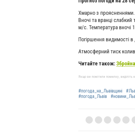
Прогноз погоди на 28 се
Хмарно з проясненнями. В
Вночі та вранці слабкий 
м/с. Температура вночі 17
Погіршення видимості в д
Атмосферний тиск колив
Читайте також:
Збройна
Якщо ви помітили помилку, виділіть нео
#погода_на_Львівщині
#Льв
#погода_Львів
#новини_Ль