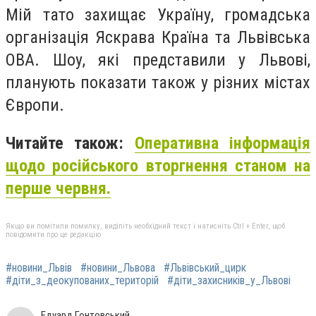
Мій тато захищає Україну, громадська
організація Яскрава Країна та Львівська
ОВА. Шоу, які представили у Львові,
планують показати також у різних містах
Європи.
Читайте також:
Оперативна інформація
щодо російського вторгнення станом на
перше червня.
Якщо ви помітили помилку, виділіть необхідний текст і натисніть Ctrl + Enter, щоб
повідомити про це редакцію
#новини_Львів
#новини_Львова
#Львівський_цирк
#діти_з_деокупованих_територій
#діти_захисників_у_Львові
Едуард Гонтовський