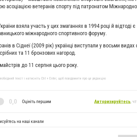
ою асоціацією ветеранів спорту під патронатом Міжнародно
раїни взяла участь у цих змаганнях в 1994 році й відтоді є
авницького міжнародного спортивного форуму.
анів в Сіднеї (2009 рік) українці виступали у восьми видах 
срібних та 11 бронзових нагород.
 майстрів до 11 серпня цього року.
бхідний текст і натисніть Ctrl + Enter, щоб повідомити про це редакцію
0,0
Оцініть першим
Авторизируйтесь
, ч
исуйтесь на наші канали