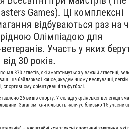
 Всесвітні Ігри майстрів (The 
asters Games). Ці комплексні
магання відбуваються раз на 
оєрідною Олімпіадою для
ветеранів. Участь у яких беру
 від 30 років.
 понад 370 атлетів, які змагатимуться у важкій атлетиці, ве
ванні на байдарках і каное, академічному веслуванні, легкій 
ні, спортивному орієнтуванні та футболі.
тавлено 26 видів спорту. У складі української делегації зм
вівщини. Загалом їхня кількість налічує близько 15 учасникі
(ветеранів) – масштабні комплексні спортивні змагання, які