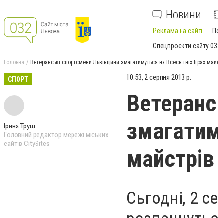
Новини
Реклама на сайті
П
Спецпроєкти сайту 03
Головна
Ветеранські спортсмени Львівщини змагатимуться на Всесвітніх Іграх майст
10:53, 2 серпня 2013 р.
СПОРТ
Ветеранс
змагатим
Ірина Труш
Головний редактор мережі міських
сайтів CitySites
майстрів 
Сьгодні, 2 с