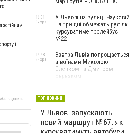
маршрутів, - ОНОВЛЕНО
го
У Львові на вулиці Науковій
16:31
Вчора
на три дні обмежать рух: як
 постійним
курсуватиме тролейбус
№22
спорту і
Завтра Львів попрощається
15:58
Вчора
з воїнами Миколою
Слєпком та Дмитром
Березком
Захист для матерів і дітей:
15:09
Вчора
біля центру для ВПО у
тобы оценить
ТОП НОВИНИ
Львові облаштовують
У Львові запускають
сучасне наземне укриття
новий маршрут №67: як
курсуватимуть автобуси