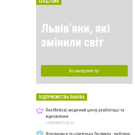
СПЕЦТЕМА
Львівʼяни, які
змінили світ
Всі матеріали тут
ПІДПРИЄМСТВА ЛЬВОВА
Rea:Medical, медичний центр реабілітації та
відновлення
+380(98)333-02-22
Ясновидиця та цілителька Людмила - любовна