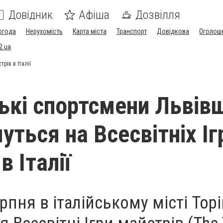
Довідник
Афіша
Дозвілля
огода
Нерухомість
Карта міста
Транспорт
Довідкова
Оголош
2.ua
рів в Італії
ькі спортсмени Львів
уться на Всесвітніх Іг
в Італії
ерпня в італійському місті Тор