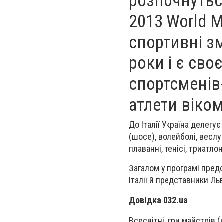
розпочнуться
2013 World M
спортивні з
роки і є св
спортсменів-
атлети віком
До Італії Україна делегує
(шосе), волейболі, веслу
плаванні, тенісі, триатло
Загалом у програмі предс
Італії й представники Ль
Довідка 032.ua
Всесвітні ігри майстрів 