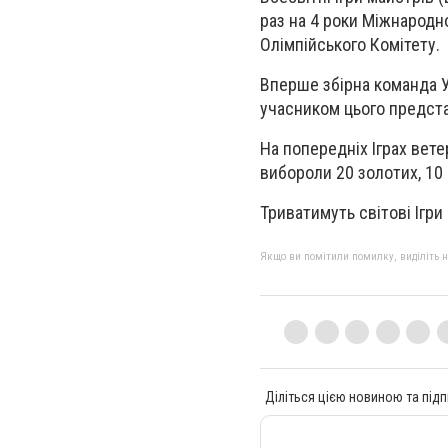
раз на 4 роки Міжнародн
Олімпійського Комітету.
Вперше збірна команда Ук
учасником цього предст
На попередніх Іграх ветер
вибороли 20 золотих, 10 
Триватимуть світові Ігри
Якщо ви помітили помилку, виділіть нео
Діліться цією новиною та підп