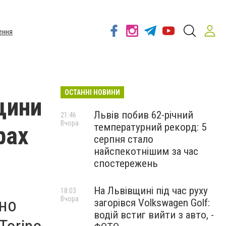
ення
ОСТАННІ НОВИНИ
щини
Львів побив 62-річний
21:46
Вчора
температурний рекорд: 5
рах
серпня стало
найспекотнішим за час
спостережень
На Львівщині під час руху
18:03
Вчора
іно
загорівся Volkswagen Golf:
водій встиг вийти з авто, -