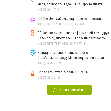
магія, привороти, гадання на Таро та зняття
порчі
+380(63)214-71-51
ICOOLA.UA - Фабрика відновлених телефонів
+380(80)060-22-50, +380(50)140-85-89
ПП Фенікс-смарт - широкоформатний друк, друк
на текстилі, виготовлення пластикових карток
+380(67)373-78-37, +380(96)719-77-18
Нащадкова ясновидець жіночого
Слов'янського роду Марія, ворожіння, гадання
онлайн, ворожіння Таро
+380(98)941-26-29
Візове агентство України HOTVISA
+380(73)930-21-63
Додати підприємство