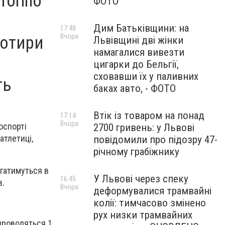
Torino
ФОТО
Дим Батьківщини: на
17:48
Вчора
чотири
Львівщині дві жінки
намагалися вивезти
цигарки до Бельгії,
сховавши їх у паливних
ть
баках авто, - ФОТО
Втік із товаром на понад
17:14
Вчора
лоспорті
2700 гривень: у Львові
атлетиці,
повідомили про підозру 47-
річному грабіжнику
агатимуться в
У Львові через спеку
16:45
в.
Вчора
деформувалися трамвайні
колії: тимчасово змінено
рух низки трамвайних
 проводяться 1