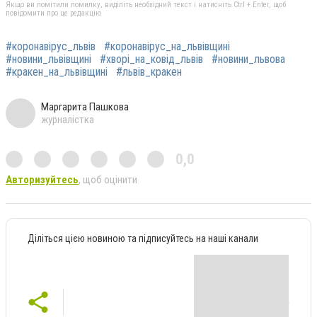
Якщо ви помітили помилку, виділіть необхідний текст і натисніть Ctrl + Enter, щоб
повідомити про це редакцію
#коронавірус_львів
#коронавірус_на_львівщині
#новини_львівщині
#хворі_на_ковід_львів
#новини_львова
#кракен_на_львівщині
#львів_кракен
Маргарита Пашкова
журналістка
0,0
Авторизуйтесь
, щоб оцінити
Діліться цією новиною та підписуйтесь на наші канали