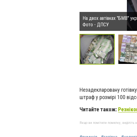
На двох автівках "БМВ" укр
Фото - ДПСУ
Незадекларовану готівку,
штраф у розмірі 100 відс
Читайте також:
Резніко
Якщо ви помітили помилку, виділіть нео