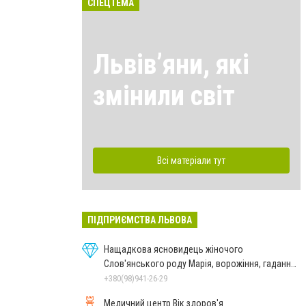
СПЕЦТЕМА
Львівʼяни, які
змінили світ
Всі матеріали тут
ПІДПРИЄМСТВА ЛЬВОВА
Нащадкова ясновидець жіночого
Слов'янського роду Марія, ворожіння, гадання
онлайн, ворожіння Таро
+380(98)941-26-29
Медичний центр Вік здоров'я