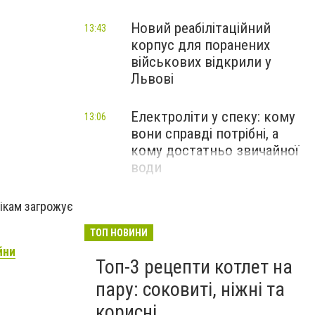
Новий реабілітаційний
13:43
На двох автівках "БМВ" українці везли в Румунію 3
корпус для поранених
Фото - ДПСУ
військових відкрили у
Львові
Електроліти у спеку: кому
13:06
вони справді потрібні, а
кому достатньо звичайної
води
вікам загрожує
ТОП НОВИНИ
йни
Топ-3 рецепти котлет на
пару: соковиті, ніжні та
корисні