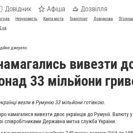
Довідник
Афіша
Дозвілля
огода
Нерухомість
Карта міста
Транспорт
Довідкова
Оголош
2.ua
дійне джерело
 намагались вивезти д
понад 33 мільйони гри
українці везли в Румунію 33 мільйони готівкою.
вро намагалися вивезти двоє українців до Румунії. Валюту у
і співробітниками Державна митна служба України.