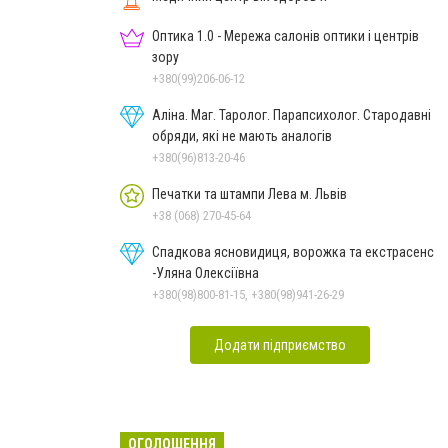
Оптика 1.0 - Мережа салонів оптики і центрів
зору
+380(99)206-06-12
Аліна. Маг. Таролог. Парапсихолог. Стародавні
обряди, які не мають аналогів
+380(96)813-20-46
Печатки та штампи Лева м. Львів
+38 (068) 270-45-64
Спадкова ясновидиця, ворожка та екстрасенс
-Уляна Олексіївна
+380(98)800-81-15, +380(98)941-26-29
Додати підприємство
ОГОЛОШЕННЯ