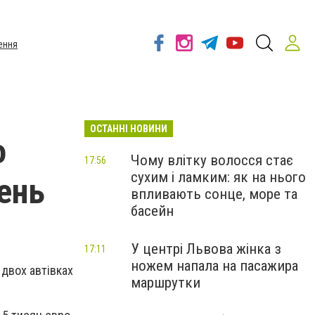
ення
ОСТАННІ НОВИНИ
о
Чому влітку волосся стає
17:56
сухим і ламким: як на нього
вень
впливають сонце, море та
басейн
У центрі Львова жінка з
17:11
ножем напала на пасажира
 двох автівках
маршрутки