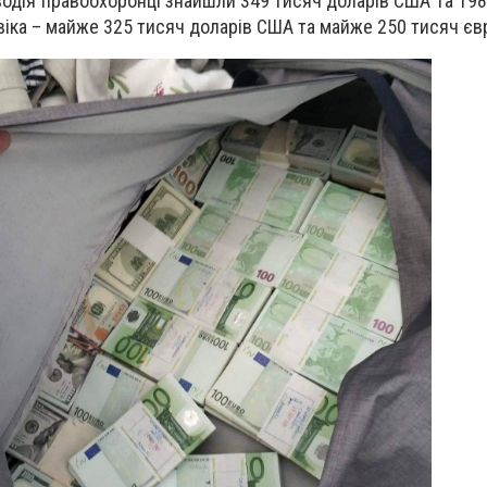
 водія правоохоронці знайшли 349 тисяч доларів США та 198
овіка – майже 325 тисяч доларів США та майже 250 тисяч єв