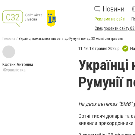
Новини
Реклама на сайті
П
Спецпроєкти сайту 03
Головна
Українці намагались вивезти до Румунії понад 33 мільйони гривень
11:49, 18 травня 2022 р.
На
Українці
Костик Антоніна
Журналістка
Румунії 
На двох автівках "БМВ" 
Сотні тисяч доларів та є
виявили прикордонники з