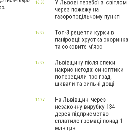
,5 тисяч євро.
У Львові перебої зі світлом
16:50
ро.
через пожежу на
газороподільчому пункті
Топ-3 рецепти курки в
16:03
паніровці: хрустка скоринка
та соковите м'ясо
Львівщину після спеки
15:08
накриє негода: синоптики
попередили про град,
шквали та сильні дощі
На Львівщині через
14:27
незаконну вирубку 134
дерев підприємство
сплатило громаді понад 1
млн грн