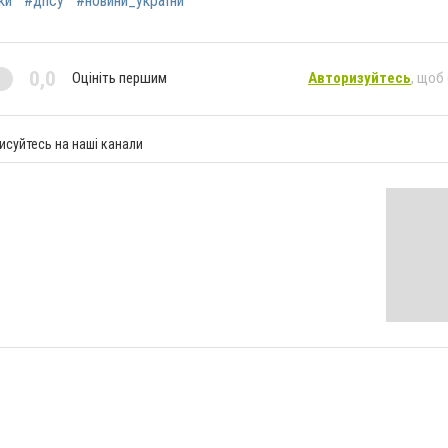
ки
#дпсу
#новини_україни
0,0
Оцініть першим
Авторизуйтесь
, щоб
исуйтесь на наші канали