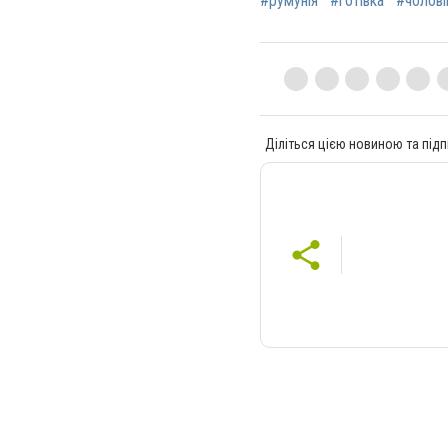
#румунія
#готівка
#чолові
Діліться цією новиною та підп