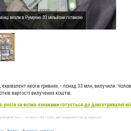
аїнці везли в Румунію 33 мільйони готівкою
 еквівалент якої в гривнях – понад 33 млн, вилучили. Чоло
отків вартості вилучених коштів.
в: росія за всіма ознаками готується до довготривалої ві
бхідний текст і натисніть Ctrl + Enter, щоб повідомити про це редакцію