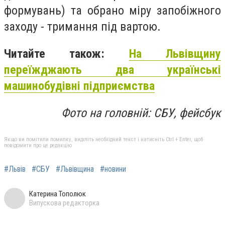
формувань) та обрано міру запобіжного
заходу - тримання під вартою.
Читайте також:
На Львівщину
переїжджають два українські
машинобудівні підприємства
Фото на головній: СБУ, фейсбук
Якщо ви помітили помилку, виділіть необхідний текст і натисніть Ctrl + Enter, щоб
повідомити про це редакцію
#Львів
#СБУ
#Львівщина
#новини
Катерина Тополюк
Випускова редакторка