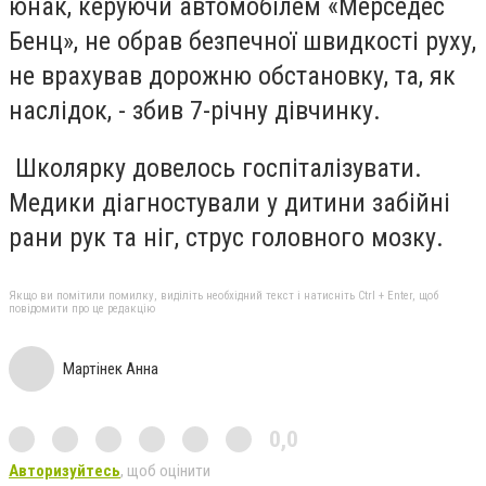
юнак, керуючи автомобілем «Мерседес
Бенц», не обрав безпечної швидкості руху,
не врахував дорожню обстановку, та, як
наслідок, - збив 7-річну дівчинку.
Школярку довелось госпіталізувати.
Медики діагностували у дитини забійні
рани рук та ніг, струс головного мозку.
Якщо ви помітили помилку, виділіть необхідний текст і натисніть Ctrl + Enter, щоб
повідомити про це редакцію
Мартінек Анна
0,0
Авторизуйтесь
, щоб оцінити