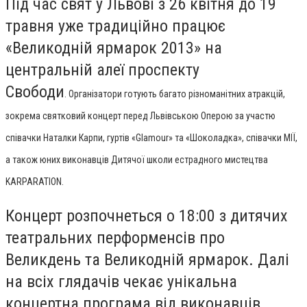
Під час свят у Львові з 26 квітня до 19
травня уже традиційно працює
«Великодній ярмарок 2013» на
центральній алеї проспекту
Свободи
.
Організатори готують багато різноманітних атракцій,
зокрема святковий концерт перед Львівською Оперою за участю
співачки Наталки Карпи, гуртів «Glamour» та «Шоколадка», співачки МІЇ,
а також юних виконавців Дитячої школи естрадного мистецтва
KARPARATION.
Концерт розпочнеться о 18:00 з дитячих
театральних перформенсів про
Великдень та Великодній ярмарок. Далі
на всіх глядачів чекає унікальна
концертна програма від виконавців