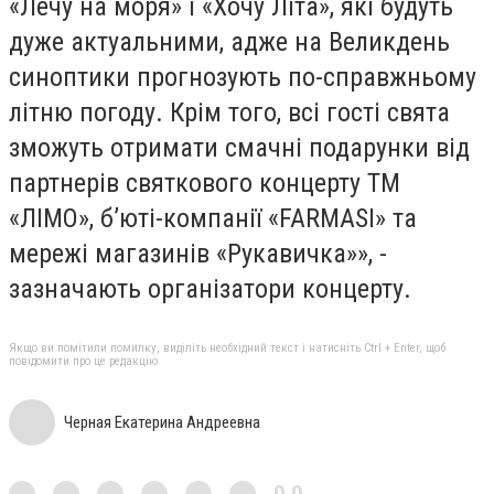
«Лечу на моря» і «Хочу Літа», які будуть
дуже актуальними, адже на Великдень
синоптики прогнозують по-справжньому
літню погоду. Крім того, всі гості свята
зможуть отримати смачні подарунки від
партнерів святкового концерту ТМ
«ЛІМО», б’юті-компанії «FARMASI» та
мережі магазинів «Рукавичка»», -
зазначають організатори концерту.
Якщо ви помітили помилку, виділіть необхідний текст і натисніть Ctrl + Enter, щоб
повідомити про це редакцію
Черная Екатерина Андреевна
0,0