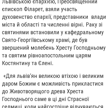
Львівською єпархією, Преосвященний
єпископ Філарет, взяли участь
духовенство єпархії, представники влади
міста й області та численні вірні. Раку зі
святинями встановили у кафедральному
Свято-Георгіївському храмі, де був
звершений молебень Хресту Господньому
та святим рівноапостольним царям
Костянтину та Єлені.
«Для львів’ян великою втіхою і великим
даром Божим є можливість прикластися
до Животворящого древа Хреста
Господнього саме в ці дні Страсної
седмиці, коли найгостріше відчуваються