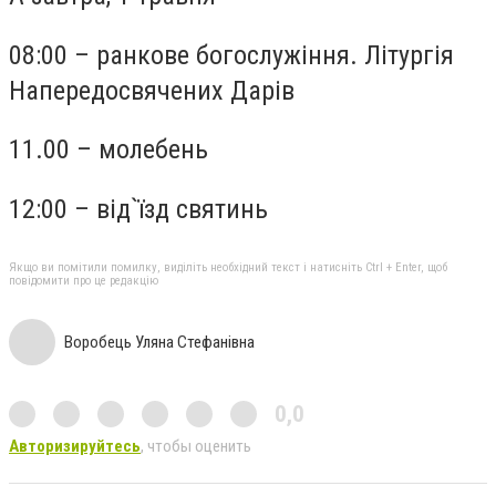
08:00 – ранкове богослужіння. Літургія
Напередосвячених Дарів
11.00 – молебень
12:00 – від`їзд святинь
Якщо ви помітили помилку, виділіть необхідний текст і натисніть Ctrl + Enter, щоб
повідомити про це редакцію
Воробець Уляна Стефанівна
0,0
Авторизируйтесь
, чтобы оценить