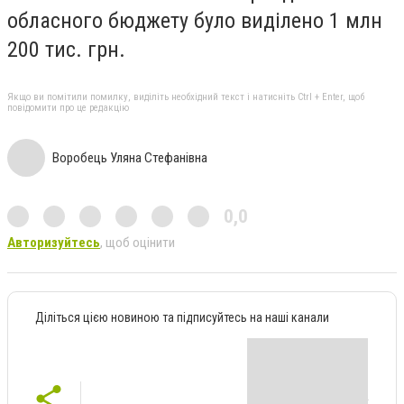
обласного бюджету було виділено 1 млн
200 тис. грн.
Якщо ви помітили помилку, виділіть необхідний текст і натисніть Ctrl + Enter, щоб
повідомити про це редакцію
Воробець Уляна Стефанівна
0,0
Авторизуйтесь
, щоб оцінити
Діліться цією новиною та підписуйтесь на наші канали