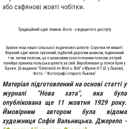
або сафянові жовті чобітки.
Традиційний одяг лемків, Фото - з відкритого доступу
Зразок ноші нашої сільської ходачкової шляхти. Сорочки не вишиті.
Верхний одяг жінок суконний, підбитий дорогим шовком, підвязаний
т.зв. литим поясом, це є шовковим золототканим поясом, котрий
пізнійше приняла польська шляхта за свій. Вироблювані ці пояси були у
Бучачі. (Із видання “Österreich im Wort u. Bild” з Музею Н.Т.Ш. у Львові),
Фото - "Фотографії старого Львова"
Матеріал підготовлений на основі статті у
журналі “Нова хата”, яка була
опублікована ще 11 жовтня 1929 року.
Ймовірним автором була відома
художниця Софія Вальницька. Джерело -