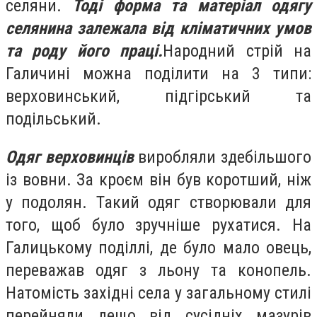
селяни.
Т
оді форма та матеріал одягу
селянина залежала від кліматичних умов
та роду його праці.
Народний стрій на
Галичині можна поділити на 3 типи:
верховинський, підгірський та
подільський.
Одяг верховинців
виробляли здебільшого
із вовни. За кроєм він був коротший, ніж
у подолян. Такий одяг створювали для
того, щоб було зручніше рухатися. На
Галицькому поділлі, де було мало овець,
переважав одяг з льону та конопель.
Натомість західні села у загальному стилі
перейняли дещо від сусідніх мазурів