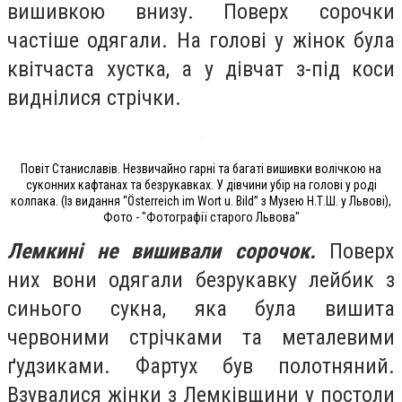
вишивкою внизу. Поверх сорочки
частіше одягали. На голові у жінок була
квітчаста хустка, а у дівчат з-під коси
виднілися стрічки.
Повіт Станиславів. Незвичайно гарні та багаті вишивки волічкою на
суконних кафтанах та безрукавках. У дівчини убір на голові у роді
колпака. (Із видання “Österreich im Wort u. Bild” з Музею Н.Т.Ш. у Львові),
Фото - "Фотографії старого Львова"
Лемкині не вишивали сорочок.
Поверх
них вони одягали безрукавку лейбик з
синього сукна, яка була вишита
червоними стрічками та металевими
ґудзиками. Фартух був полотняний.
Взувалися жінки з Лемківщини у постоли