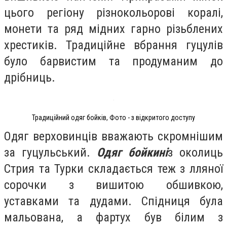
цього регіону різнокольорові коралі,
монети та ряд мідних гарно різьблених
хрестиків. Традиційне вбрання гуцулів
було барвистим та продуманим до
дрібниць.
Традиційний одяг бойків, Фото - з відкритого доступу
Одяг верховинців вважають скромнішим
за гуцульський.
Одяг бойкині
з околиць
Стрия та Турки складається теж з лляної
сорочки з вишитою обшивкою,
уставками та дудами. Спідниця була
мальована, а фартух був білим з