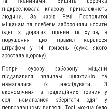
та тканинами. Вишита сорочка
підкреслювала класову приналежність
людини. За часів Речі Посполитої
міщанам та плебеям забороняли носити
одяг з дорогих тканин та хутра, а
порушення цих правил каралося
штрафом у 14 гривень (сума якого
зростала щороку).
Попри сувору заборону міщани
піддавалися впливам шляхтичів та
намагалися їх наслідувати. З
економічних та традиційних причин у
селі намагалися зберігати одяг у
первозданному вигляді. Тоді можна було