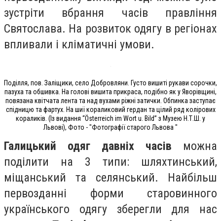
зустріти вбрання часів правління
Святослава. На розвиток одягу в регіонах
впливали і кліматичні умови.
Поділля, пов. Заліщики, село Добровляни. Густо вишиті рукави сорочки,
пазуха та обшивка. На голові вишита прикраса, подібно як у Яворівщині,
повязана квітчата лента та над вухами ріжні затички. Обпинка заступає
спідницю та фартух. На шиї кораликовий гердан та цілий ряд колірових
кораликів. (Із видання “Österreich im Wort u. Bild” з Музею Н.Т.Ш. у
Львові), Фото - "Фотографії старого Львова "
Галицький одяг давніх часів
можна
поділити на 3 типи: шляхтинський,
міщанський та селянський. Найбільш
первозданні форми старовинного
українського одягу зберегли для нас