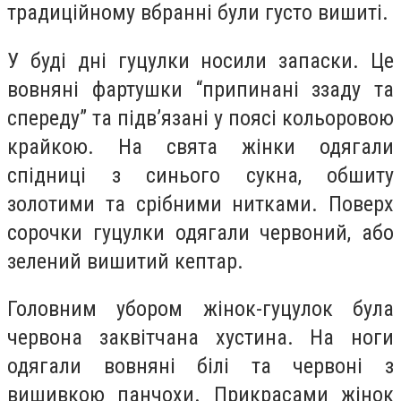
традиційному вбранні були густо вишиті.
У буді дні гуцулки носили запаски. Це
вовняні фартушки “припинані ззаду та
спереду” та підв’язані у поясі кольоровою
крайкою. На свята жінки одягали
спідниці з синього сукна, обшиту
золотими та срібними нитками. Поверх
сорочки гуцулки одягали червоний, або
зелений вишитий кептар.
Головним убором жінок-гуцулок була
червона заквітчана хустина. На ноги
одягали вовняні білі та червоні з
вишивкою панчохи. Прикрасами жінок