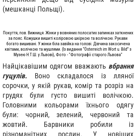
(мешканці Польщі).
Покуття, пов. Вижниця. Жінки у вовняних полосатих запинках заткнених
за пояс. Кожушки вишиті коліровою шкіркою та волічкою. Рукави
богато вишивані. У жінки біла завійка на голові. Дівчина закосичена
квітами, волічкою та мушлями. (Із видання “Österreich im Wort u. Bild” з
Музею Н.Т.Ш. у Львові), Фото - "Фотографії старого Львова"
Найцікавішим одягом вважають
вбрання
гуцулів.
Воно складалося із лляної
сорочки, у якій рукав, комір та розріз на
грудях були густо вишиті волічкою.
Головними кольорами їхнього одягу
були: чорний, зелений, червоний та
жовтий. Барвники робили із
різноманітних рослин. У новіших