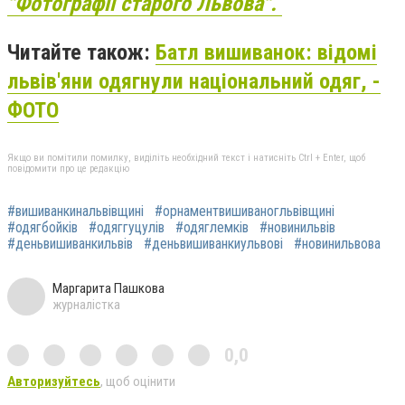
"Фотографії старого Львова".
Читайте також:
Батл вишиванок: відомі
львів'яни одягнули національний одяг, -
ФОТО
Якщо ви помітили помилку, виділіть необхідний текст і натисніть Ctrl + Enter, щоб
повідомити про це редакцію
#вишиванкинальвівщині
#орнаментвишиваногльвівщині
#одягбойків
#одяггуцулів
#одяглемків
#новинильвів
#деньвишиванкильвів
#деньвишиванкиульвові
#новинильвова
Маргарита Пашкова
журналістка
0,0
Авторизуйтесь
, щоб оцінити