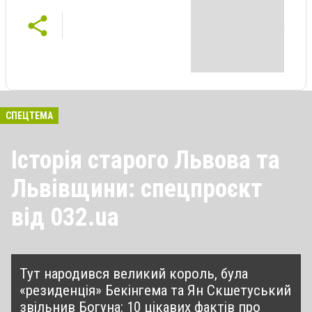
СПЕЦТЕМА
Історія старого Львова та
Львівщини: спецпроєкт
від 032.ua
Тут народився великий король, була
«резиденція» Бекінгема та Ян Скшетуський
звільнив Богуна: 10 цікавих фактів про