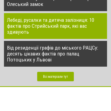
Олеський замок
Лебеді, русалки та дитяча залізниця: 10
фактів про Стрийський парк, які вас
здивують
Від резиденції графів до міського РАЦСу:
десять цікавих фактів про палац
Потоцьких у Львові
Всі матеріали тут