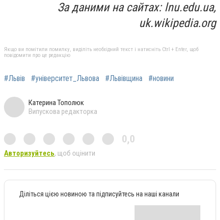
За даними на сайтах:
lnu.edu.ua,
uk.wikipedia.org
Якщо ви помітили помилку, виділіть необхідний текст і натисніть Ctrl + Enter, щоб
повідомити про це редакцію
#Львів
#університет_Львова
#Львівщина
#новини
Катерина Тополюк
Випускова редакторка
0,0
Авторизуйтесь
, щоб оцінити
Діліться цією новиною та підписуйтесь на наші канали