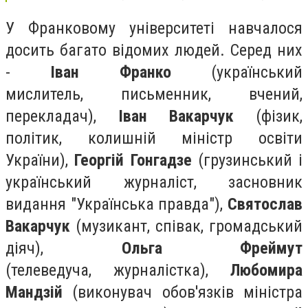
У Франковому університеті навчалося
досить багато відомих людей. Серед них
-
Іван Франко
(
український
мислитель,
письменник
, вчений,
перекладач),
Іван Вакарчук
(фізик,
політик, колишній міністр освіти
України),
Георгій Гонгадзе
(грузинський і
український журналіст, засновник
видання "Українська правда"),
Святослав
Вакарчук
(
музикант
,
співак
, громадський
діяч),
Ольга Фреймут
(т
елеведуча
,
журналістка
),
Любомира
Мандзій
(
виконувач обов'язків міністра