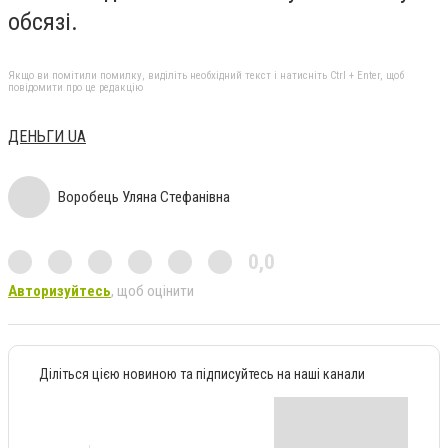
обсязі.
Якщо ви помітили помилку, виділіть необхідний текст і натисніть Ctrl + Enter, щоб
повідомити про це редакцію
ДЕНЬГИ UA
Воробець Уляна Стефанівна
0,0
Авторизуйтесь
, щоб оцінити
Діліться цією новиною та підписуйтесь на наші канали