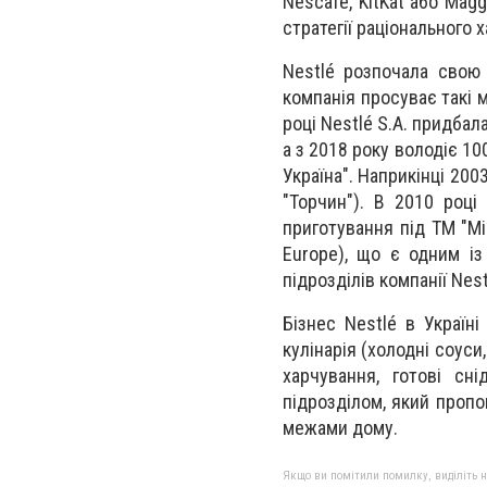
Nescafe, KitKat або Mag
стратегії раціонального
Nestlé розпочала свою 
компанія просуває такі мі
році Nestlé S.A. придбал
а з 2018 року володіє 10
Україна". Наприкінці 200
"Торчин"). В 2010 році
приготування під ТМ "Мі
Europe), що є одним із
підрозділів компанії Nest
Бізнес Nestlé в Україн
кулінарія (холодні соуси
харчування, готові сн
підрозділом, який пропо
межами дому.
Якщо ви помітили помилку, виділіть нео