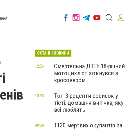
ення
ОСТАННІ НОВИНИ
o
Смертельна ДТП: 18-річний
12:36
мотоцикліст зіткнувся з
і
кросовером
енів
Топ-3 рецепти сосисок у
10:33
тісті: домашня випічка, яку
всі люблять
1130 мертвих окупантів за
09:08