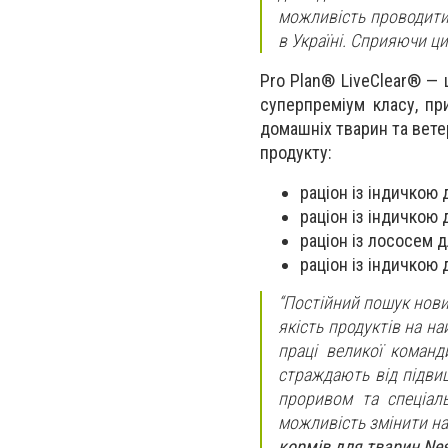
можливість проводити 
в Україні. Сприяючи ц
Pro Plan® LiveClear® — 
суперпреміум класу, пр
домашніх тварин та вете
продукту:
раціон із індичкою
раціон із індичкою
раціон із лососем 
раціон із індичкою 
“Постійний пошук нови
якість продуктів на н
праці великої команд
страждають від підви
проривом та спеціал
можливість змінити на
кормів для тварин Nes