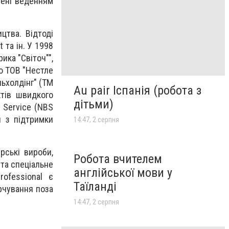
влені веденням
цтва. Відтоді
 та ін. У 1998
ика "Світоч"",
но ТОВ "Нестле
ньхолдінг" (ТМ
Au pair Іспанія (робота з
ктів швидкого
дітьми)
s Service (NBS
и з підтримки
14:47, 2 серпня
рські вироби,
Робота вчителем
 та спеціальне
англійської мови у
ofessional є
Таїланді
арчування поза
14:47, 2 серпня