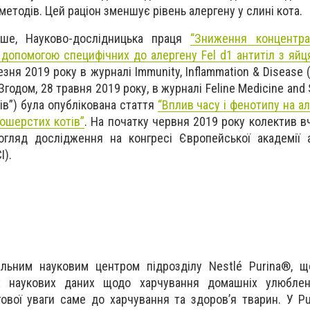
методів. Цей раціон зменшує рівень алергену у слині кота.
іше, Науково-дослідницька праця
“Зниження концентра
а допомогою специфічних до алергену Fel d1 антитіл з яйц
зня 2019 року в журналі Immunity, Inflammation & Disease (у
Згодом, 28 травня 2019 року, в журналі Feline Medicine and S
тів”) була опублікована стаття
“Вплив часу і фенотипу на ал
ошерстих котів”
. На початку червня 2019 року колектив в
гляд дослідження на конгресі Європейської академії а
I).
бальним науковим центром підрозділу Nestlé Purina®, 
 наукових даних щодо харчування домашніх улюбле
вої уваги саме до харчування та здоров’я тварин. У Pur