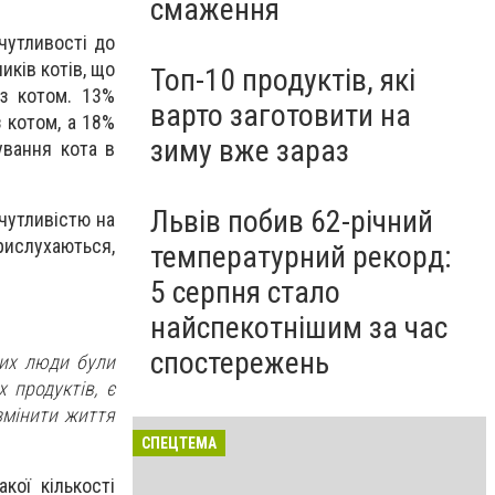
смаження
чутливості до
иків котів, що
Топ-10 продуктів, які
 з котом. 13%
варто заготовити на
 котом, а 18%
зиму вже зараз
вання кота в
Львів побив 62-річний
 чутливістю на
прислухаються,
температурний рекорд:
5 серпня стало
найспекотнішим за час
спостережень
ких люди були
 продуктів, є
змінити життя
СПЕЦТЕМА
кої кількості