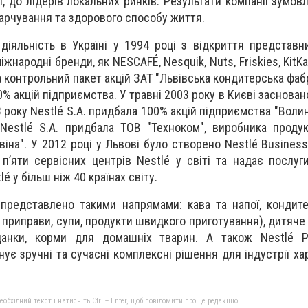
gi, до лідерів локальних ринків. Результати компанії зумо
 харчування та здорового способу життя.
діяльність в Україні у 1994 році з відкриття представни
жнародні бренди, як NESCAFÉ, Nesquik, Nuts, Friskies, KitKat
а контрольний пакет акцій ЗАТ "Львівська кондитерська фабр
0% акцій підприємства. У травні 2003 року в Києві заснова
3 року Nestlé S.A. придбала 100% акцій підприємства "Воли
 Nestlé S.A. придбала ТОВ "Техноком", виробника проду
віна". У 2012 році у Львові було створено Nestlé Busines
 п’яти сервісних центрів Nestlé у світі та надає послуг
lé у більш ніж 40 країнах світу.
і представлено такими напрямами: кава та напої, кондите
, приправи, супи, продукти швидкого приготування), дитяче
іданки, корми для домашніх тварин. А також Nestlé Pr
нує зручні та сучасні комплексні рішення для індустрії х
бхідний текст і натисніть Ctrl + Enter, щоб повідомити про це редакцію