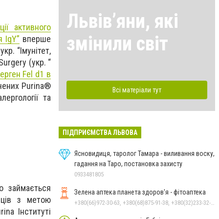
Львівʼяни, які
ції активного
змінили світ
я IgY”
вперше
кр. “Імунітет,
urgery (укр. “
ерген Fel d1 в
чених Purina®
Всі матеріали тут
лергології та
ПІДПРИЄМСТВА ЛЬВОВА
Ясновидиця, таролог Тамара - виливання воску,
гадання на Таро, постановка захисту
0933481805
що займається
Зелена аптека планета здоров'я - фітоаптека
нців з метою
+380(66)972-30-63, +380(68)875-91-38, +380(32)233-32-34
ina Інституті