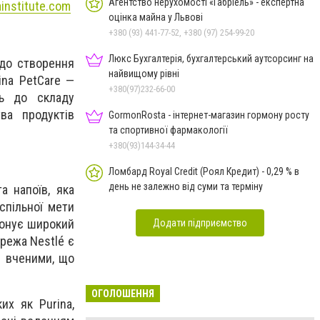
Агентство нерухомості «Габріель» - експертна
institute.com
оцінка майна у Львові
+380 (93) 441-77-52, +380 (97) 254-99-20
Люкс Бухгалтерія, бухгалтерський аутсорсинг на
 до створення
найвищому рівні
ina PetCare —
+380(97)232-66-00
ть до складу
ва продуктів
GormonRosta - інтернет-магазин гормону росту
та спортивної фармакології
+380(93)144-34-44
Ломбард Royal Credit (Роял Кредит) - 0,29 % в
день не залежно від суми та терміну
а напоїв, яка
спільної мети
понує широкий
Додати підприємство
режа Nestlé є
0 вченими, що
ОГОЛОШЕННЯ
их як Purina,