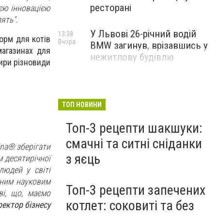
ресторані
єю інновацією
ять".
У Львові 26-річний водій
13:38
орм для котів
Вчора
BMW загинув, врізавшись у
магазинах для
нежитлову будівлю
тири різновиди
ТОП НОВИНИ
Топ-3 рецепти шакшуки:
смачні та ситні сніданки
ina® зберігати
з яєць
м десятирічної
людей у світі
тним науковим
Топ-3 рецепти запечених
і, що, маємо
котлет: соковиті та без
ректор бізнесу