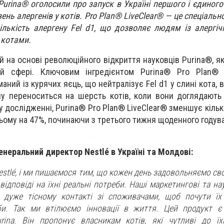
 Purina® оголосили про запуск в Україні першого і єдиного 
ень алергенів у котів. Pro Plan® LiveClear® — це спеціаль
ількість алергену Fel d1, що дозволяє людям із алергі
 котами.
 на основі революційного відкриття науковців Purina®, як
ій сфері. Ключовим інгредієнтом Purina® Pro Plan® 
аний із курячих яєць, що нейтралізує Fel d1 у слині кота, 
ну переноситься на шерсть котів, коли вони доглядають
у дослідженні, Purina® Pro Plan® LiveClear® зменшує кільк
ньому на 47%, починаючи з третього тижня щоденного годув
енеральний директор Nestlé в Україні та Молдові:
Nestlé, і ми пишаємося тим, що кожен день задовольняємо св
відповіді на їхні реальні потреби. Наші маркетингові та на
дуже тісному контакті зі споживачами, щоб почути їх
би. Так ми втілюємо інновації в життя. Цей продукт є
rina. Він пропонує власникам котів, які чутливі до їхн