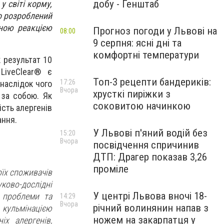
добу - Генштаб
у світі корму,
но розроблений
чною реакцією
Прогноз погоди у Львові на
08:00
9 серпня: ясні дні та
комфортні температури
 результат 10
LiveClear® є
Топ-3 рецепти бандериків:
17:26
внаслідок чого
Вчора
хрусткі пиріжки з
 за собою. Як
соковитою начинкою
ість алергенів
ання.
У Львові п'яний водій без
15:20
Вчора
посвідчення спричинив
ДТП: Драгер показав 3,26
проміле
оїх споживачів
уково-дослідні
У центрі Львова вночі 18-
 проблеми та
14:29
Вчора
річний волинянин напав з
 кульмінацією
ножем на закарпатця у
іх алергенів,