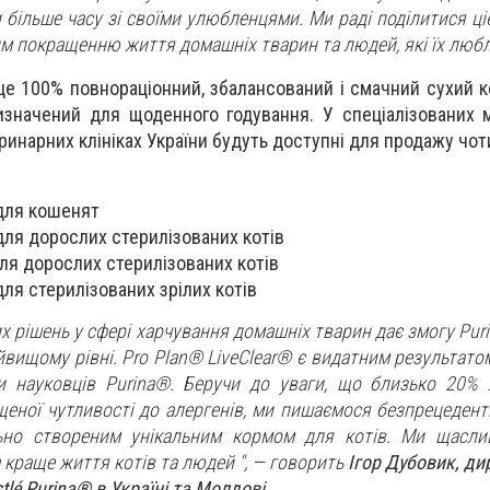
більше часу зі своїми улюбленцями. Ми раді поділитися ці
им покращенню життя домашніх тварин та людей, які їх любл
це 100% повнораціонний, збалансований і смачний сухий к
изначений для щоденного годування. У спеціалізованих 
ринарних клініках України будуть доступні для продажу чо
 для кошенят
 для дорослих стерилізованих котів
для дорослих стерилізованих котів
для стерилізованих зрілих котів
х рішень у сфері харчування домашніх тварин дає змогу Pur
айвищому рівні. Pro Plan® LiveClear® є видатним результато
и науковців Purina®. Беручи до уваги, що близько 20% 
щеної чутливості до алергенів, ми пишаємося безпрецеден
ьно створеним унікальним кормом для котів. Ми щаслив
 краще життя котів та людей ", — говорить
Ігор Дубовик, ди
tlé Purina® в Україні та Молдові
.