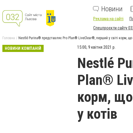
Новини
Реклама на сайті
П
Спецпроєкти сайту 03
Головна
Nestlé Purina® представляє Pro Plan® LiveClear®, перший у світі корм, що
15:00, 9 квітня 2021 р.
НОВИНИ КОМПАНІЙ
Nestlé P
Plan® Liv
корм, що
у котів