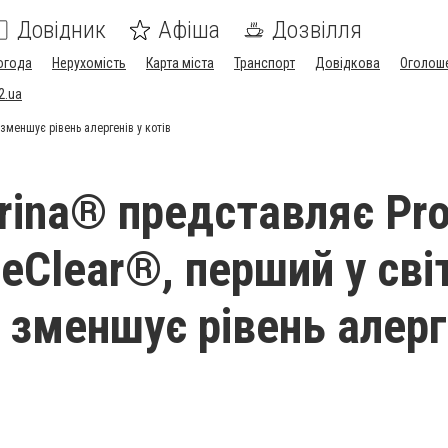
Довідник
Афіша
Дозвілля
огода
Нерухомість
Карта міста
Транспорт
Довідкова
Оголош
2.ua
 зменшує рівень алергенів у котів
urina® представляє Pr
eClear®, перший у світ
 зменшує рівень алерг