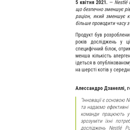
5 квітня 2021.
—
Nestlé
що безпечно зменшує рів
раціон, який зменшує к
більше проводити часу з
Продукт був розроблений
років досліджень у ц
специфічний білок, отрим
менша кількість алерге
ідеться в опублікованом
на шерсті котів у серед
Алессандро Дзанеллі, г
"Інновації є основою 
та надаємо ефективні 
команди працюють у 
зрозуміти їхні потре
досліджень Nestlé Pu