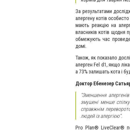
За результатами дослідж
алергену котів особисто 
мають реакцію на алерг
власників котів щодня 
обмежують час проведе
домі.
Також, як показало досл
алерген Fel d1, якщо лік
а 73% залишать кота і б
Доктор Ебенезер Сатьяр
“Зменшення алергенів
змушені менше спілку
справжнім переворото
людей із алергією“.
Pro Plan® LiveClear® 