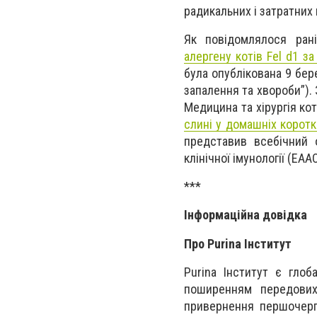
радикальних і затратних 
Як повідомлялося ран
алергену котів Fel d1 з
була опублікована 9 бере
запалення та хвороби”). 
Медицина та хірургія ко
слині у домашніх коротк
представив всебічний о
клінічної імунології (EAAC
***
Інформаційна довідка
Про Purina Інститут
Purina Інститут є гло
поширенням передових
привернення першочерго