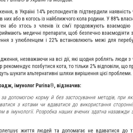
ення, в Україні 14% респондентів підтвердили наявність 
в них або в когось із найближчого кола родини. У 88% власн
ен або хтось з членів їх сім’ї продовжують взаємодію
приймають медичні препарати, щоб безпечно взаємодіяти з
ння з улюбленцем і 22% встановлюють межі для перебу
ідження, незважаючи на всі дії, які щодня роблять люди з
ар рекомендує позбутися кота, то тільки 2% відповіли, що 
удуть шукати альтернативні шляхи вирішення цієї проблеми.
адж, імунолог Purina®, відзначив:
 за допомогою корму й без застосування методів, при я
ватися з котами чи вдаватися до використання сторонніх
м в імунології. Розробка наших вчених здатна назавжди 
полегшує життя людей та допомагає не вдаватися до та