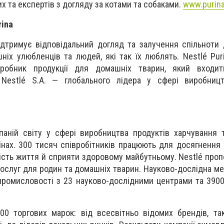
х та експертів з догляду за котами та собаками.
www.purina
rina
підтримує відповідальний догляд та залучення спільноти
іх улюбленців та людей, які так їх люблять. Nestlé Pur
иробник продукції для домашніх тварин, який входи
 Nestlé S.A. — глобального лідера у сфері виробницт
аній світу у сфері виробництва продуктів харчування т
їнах. 300 тисяч співробітників працюють для досягнення 
кість життя й сприяти здоровому майбутньому. Nestlé про
послуг для родин та домашніх тварин. Науково-дослідна ме
промисловості з 23 науково-дослідними центрами та 390
0 торгових марок: від всесвітньо відомих брендів, так