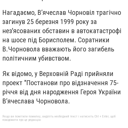
Нагадаємо, В’ячеслав Чорновіл трагічно
загинув 25 березня 1999 року за
нез'ясованих обставин в автокатастрофі
на шосе під Борисполем. Соратники
В.Чорновола вважають його загибель
політичним убивством.
Як відомо, у Верховній Раді прийняли
проект "Постанови про відзначення 75-
річчя від дня народження Героя України
В’ячеслава Чорновола.
Якщо ви помітили помилку, виділіть необхідний текст і натисніть Ctrl + Enter, щоб
повідомити про це редакцію