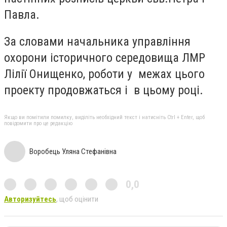
Павла.
За словами начальника управління
охорони історичного середовища ЛМР
Лілії Онищенко, роботи у межах цього
проекту продовжаться і в цьому році.
Якщо ви помітили помилку, виділіть необхідний текст і натисніть Ctrl + Enter, щоб
повідомити про це редакцію
Воробець Уляна Стефанівна
0,0
Авторизуйтесь
, щоб оцінити