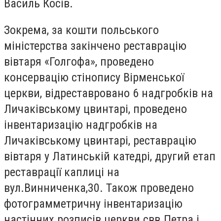
Василь Косів.
Зокрема, за кошти польського
міністерства закінчено реставрацію
вівтаря «Голгофа», проведено
консервацію стінопису Вірменської
церкви, відреставровано 6 надгробків на
Личаківському цвинтарі, проведено
інвентаризацію надгробків на
Личаківському цвинтарі, реставрацію
вівтаря у Латинській катедрі, другий етап
реставрації каплиці на
вул.Винниченка,30. Також проведено
фотограмметричну інвентаризацію
настінних розписів церкви свв.Петра і