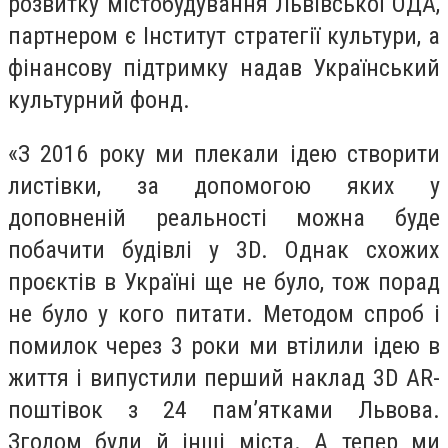
розвитку містобудування Львівської ОДА,
партнером є Інститут стратегії культури, а
фінансову підтримку надав Український
культурний фонд.
«З 2016 року ми плекали ідею створити
листівки, за допомогою яких у
доповненій реальності можна буде
побачити будівлі у 3D. Однак схожих
проєктів в Україні ще не було, тож порад
не було у кого питати. Методом спроб і
помилок через 3 роки ми втілили ідею в
життя і випустили перший наклад 3D AR-
поштівок з 24 пам’ятками Львова.
Згодом були й інші міста. А тепер ми