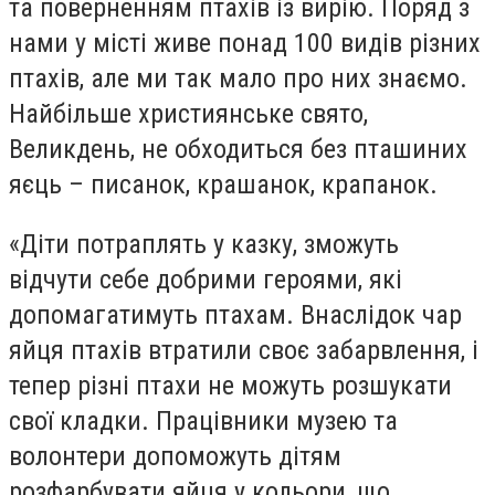
та поверненням птахів із вирію. Поряд з
нами у місті живе понад 100 видів різних
птахів, але ми так мало про них знаємо.
Найбільше християнське свято,
Великдень, не обходиться без пташиних
яєць – писанок, крашанок, крапанок.
«Діти потраплять у казку, зможуть
відчути себе добрими героями, які
допомагатимуть птахам. Внаслідок чар
яйця птахів втратили своє забарвлення, і
тепер різні птахи не можуть розшукати
свої кладки. Працівники музею та
волонтери допоможуть дітям
розфарбувати яйця у кольори, що