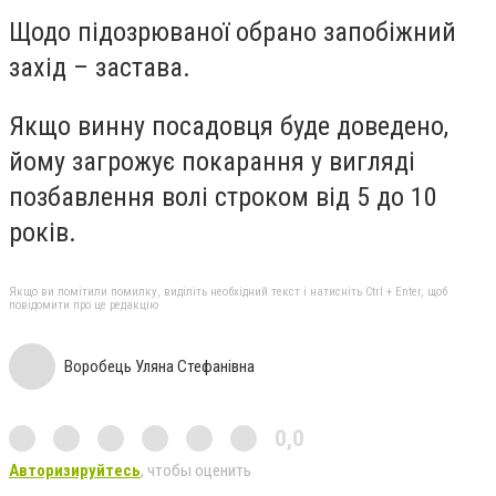
Щодо підозрюваної обрано запобіжний
захід – застава.
Якщо винну посадовця буде доведено,
йому загрожує покарання у вигляді
позбавлення волі строком від 5 до 10
років.
Якщо ви помітили помилку, виділіть необхідний текст і натисніть Ctrl + Enter, щоб
повідомити про це редакцію
Воробець Уляна Стефанівна
0,0
Авторизируйтесь
, чтобы оценить