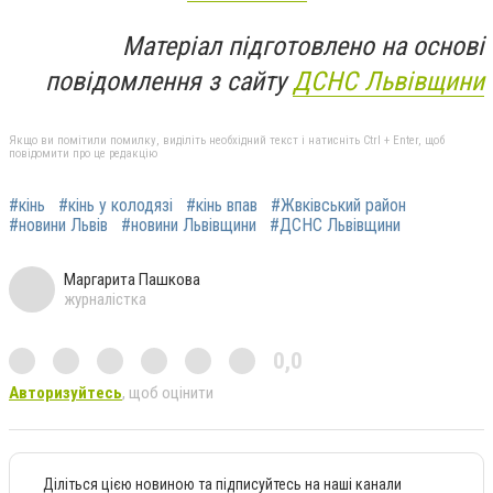
Матеріал підготовлено на основі
повідомлення з сайту
ДСНС Львівщини
Якщо ви помітили помилку, виділіть необхідний текст і натисніть Ctrl + Enter, щоб
повідомити про це редакцію
#кінь
#кінь у колодязі
#кінь впав
#Жвківський район
#новини Львів
#новини Львівщини
#ДСНС Львівщини
Маргарита Пашкова
журналістка
0,0
Авторизуйтесь
, щоб оцінити
Діліться цією новиною та підписуйтесь на наші канали