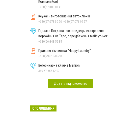
Компаньйон)
+380(67)109-87-41
Key4all - виготовлення автоключів
+380(67)673-30-70, +380(97)071-99-57
Гадалка Богдана - ясновидець, екстрасенс,
ворожіння на Таро, передбачення майбутнього,
зняття порчі
+380(66)343-56-85
Пральня-хімчистка “Happy Laundry”
+380(99)818-85-50
Ветеринарна клініка Merlion
380 67 657 12 03
Додати підприємство
ОГОЛОШЕННЯ