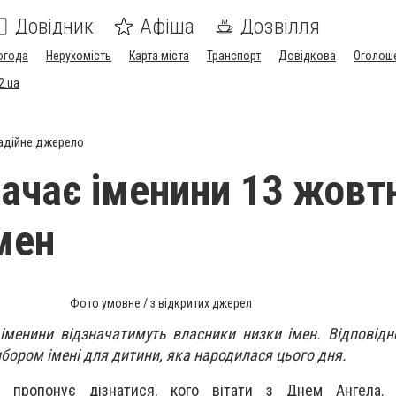
Довідник
Афіша
Дозвілля
огода
Нерухомість
Карта міста
Транспорт
Довідкова
Оголош
2.ua
адійне джерело
начає іменини 13 жовт
мен
Фото умовне / з відкритих джерел
 іменини відзначатимуть власники низки імен. Відповід
бором імені для дитини, яка народилася цього дня.
ua пропонує дізнатися, кого вітати з Днем Ангела