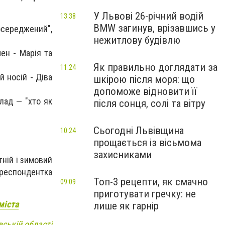
У Львові 26-річний водій
13:38
BMW загинув, врізавшись у
осереджений",
нежитлову будівлю
ен - Марія та
Як правильно доглядати за
11:24
й носій - Діва
шкірою після моря: що
допоможе відновити її
лад — "хто як
після сонця, солі та вітру
Сьогодні Львівщина
10:24
прощається із вісьмома
захисниками
тній і зимовий
ореспондентка
Топ-3 рецепти, як смачно
09:09
приготувати гречку: не
міста
лише як гарнір
вській області