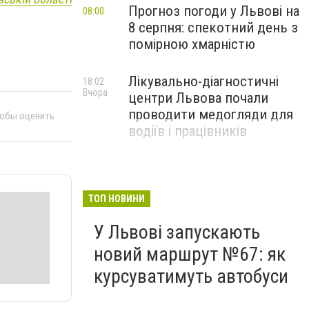
Прогноз погоди у Львові на
08:00
8 серпня: спекотний день з
помірною хмарністю
Лікувально-діагностичні
18:02
Вчора
центри Львова почали
проводити медогляди для
тобы оценить
водіїв і працівників
ТОП НОВИНИ
У Львові запускають
новий маршрут №67: як
курсуватимуть автобуси