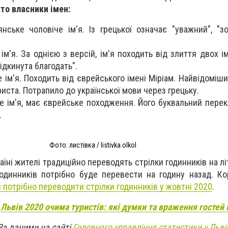
то власники імен:
янське чоловіче ім'я. Із грецької означає "уважний", "з
ім'я. З
а однією з версій,
ім'я
походить від злиття двох ім
відкинута благодать".
 ім'я. Походить від єврейського імені Міріам. Найвідоміши
риста. Потрапило до української мови через грецьку.
е ім'я, має єврейське походження. Його буквальний перек
.
Фото: листівка / listivka.olkol
їні жителі традиційно переводять стрілки годинників на лі
годинників потрібно буде перевести на годину назад. К
 потрібно переводити стрілки годинників у жовтні 2020
.
:
Львів 2020 очима туристів: які думки та враження гостей 
За даними на сайті
Головного управління статистики у Льві