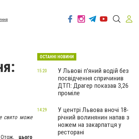
ення
ОСТАННІ НОВИНИ
ня:
У Львові п'яний водій без
15:20
посвідчення спричинив
ДТП: Драгер показав 3,26
проміле
У центрі Львова вночі 18-
14:29
річний волинянин напав з
не свято може
ножем на закарпатця у
ресторані
. Отож,
цього