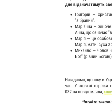
дня відзначатимуть свя
Григорій — христи
"зібраний".
Маріанна — жіноче 
Анна, що означає "
Марія — це особове
Марія, мати Ісуса Х
Михайло — чоловіч
Бог" (рівний Богові)
Нагадаємо, щороку в Укра
час. У жовтні стрілки 
032.ua повідомляла,
коли
Читайте також