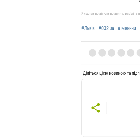
Якщо ви помітили помилку, виділіть нео
#Львів
#032.ua
#іменини
Діліться цією новиною та підп