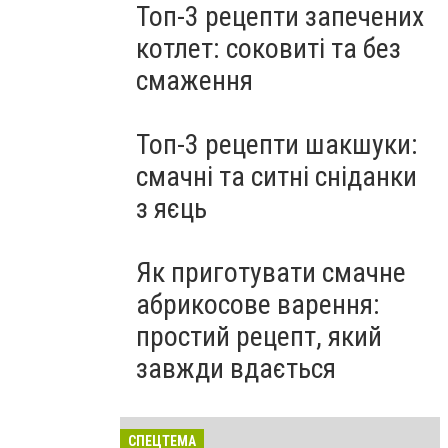
Топ-3 рецепти запечених
котлет: соковиті та без
смаження
Топ-3 рецепти шакшуки:
смачні та ситні сніданки
з яєць
Як приготувати смачне
абрикосове варення:
простий рецепт, який
завжди вдається
СПЕЦТЕМА