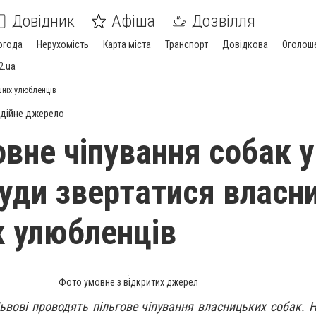
Довідник
Афіша
Дозвілля
огода
Нерухомість
Карта міста
Транспорт
Довідкова
Оголош
2.ua
шніх улюбленців
дійне джерело
вне чіпування собак у
куди звертатися власн
 улюбленців
Фото умовне з відкритих джерел
вові проводять пільгове чіпування власницьких собак. На