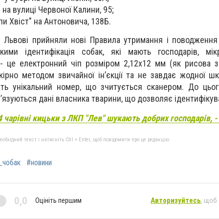
" на вулиці Червоної Калини, 95;
пи Хвіст" на Антоновича, 138Б.
у Львові прийняли нові Правила утримання і поводженн
кими ідентифікація собак, які мають господарів, мік
 - це електронний чіп розміром 2,12х12 мм (як рисова з
кірно методом звичайної ін’єкції та не завдає жодної ш
ить унікальний номер, що зчитується сканером. До цьог
’язуються дані власника тварини, що дозволяє ідентифікува
4 чарівні кицьки з ЛКП "Лев" шукають добрих господарів, 
бхідний текст і натисніть Ctrl + Enter, щоб повідомити про це редакцію
_чобак
#новини
0,0
Оцініть першим
Авторизуйтесь
, щоб