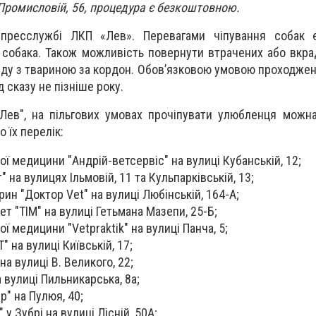
 Промисловій, 56, процедура є безкоштовною.
пресслужбі ЛКП «Лев». Перевагами чіпування собак 
 собака. Також можливість повернути втрачених або вкра
їзду з твариною за кордон. Обов’язковою умовою проходже
д сказу не пізніше року.
Лев", на пільгових умовах прочіпувати улюбленця можн
о їх перелік:
ої медицини "Андрій-ветсервіс" на вулиці Кубанській, 12;
" на вулицях Ільмовій, 11 та Кульпарківській, 13;
ин "Доктор Vet" на вулиці Любінській, 164-А;
т "ТІМ" на вулиці Гетьмана Мазепи, 25-Б;
ї медицини "Vetpraktik" на вулиці Панча, 5;
" на вулиці Київській, 17;
на вулиці В. Великого, 22;
а
вулиці Пильникарська
,
8а;
p" на Пулюя, 40;
 у Зубрі на вулиці Лісній, 50А;