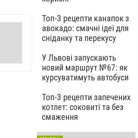
Топ-3 рецепти канапок з
авокадо: смачні ідеї для
сніданку та перекусу
У Львові запускають
новий маршрут №67: як
курсуватимуть автобуси
Топ-3 рецепти запечених
котлет: соковиті та без
смаження