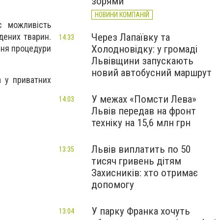
зорями
НОВИНИ КОМПАНІЙ
є можливість
Через Лапаївку та
дених тварин.
14:33
Холодновідку: у громаді
ння процедури
Львівщини запускають
новий автобусний маршрут
а у приватних
У межах «Помсти Лева»
14:03
Львів передав на фронт
техніку на 15,6 млн грн
Львів виплатить по 50
13:35
тисяч гривень дітям
Захисників: хто отримає
допомогу
У парку Франка хочуть
13:04