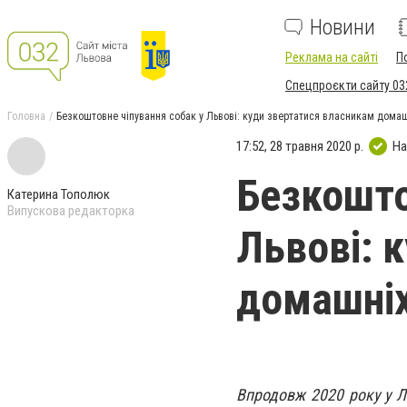
Новини
Реклама на сайті
П
Спецпроєкти сайту 03
Головна
Безкоштовне чіпування собак у Львові: куди звертатися власникам дома
17:52, 28 травня 2020 р.
На
Безкошто
Катерина Тополюк
Випускова редакторка
Львові: 
домашніх
Впродовж 2020 року у Ль