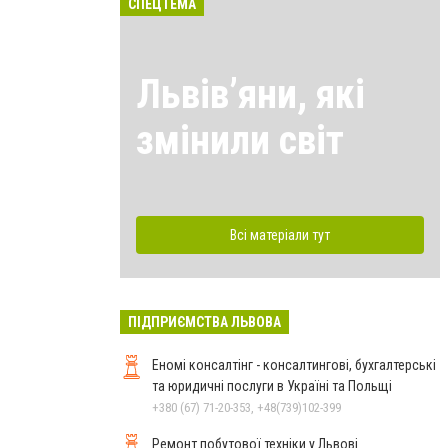
СПЕЦТЕМА
Львівʼяни, які
змінили світ
Всі матеріали тут
ПІДПРИЄМСТВА ЛЬВОВА
Еномі консалтінг - консалтингові, бухгалтерські
та юридичні послуги в Україні та Польщі
+380 (67) 71-20-353, +48(739)102-399
Ремонт побутової техніки у Львові