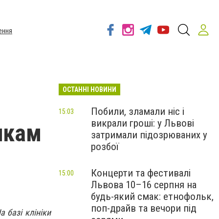
ення
ОСТАННІ НОВИНИ
Побили, зламали ніс і
15:03
викрали гроші: у Львові
икам
затримали підозрюваних у
розбої
Концерти та фестивалі
15:00
Львова 10–16 серпня на
будь-який смак: етнофольк,
поп-драйв та вечори під
 базі клініки