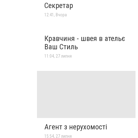
Секретар
12:41, Вчора
Кравчиня - швея в ательє
Ваш Стиль
11:04, 27 липня
Агент з нерухомості
15:54, 27 липня