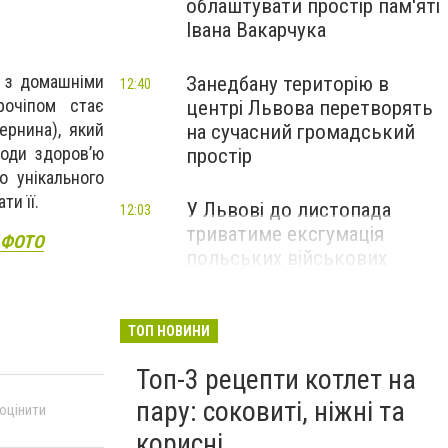
облаштувати простір пам'яті
Івана Вакарчука
я з домашніми
Занедбану територію в
12:40
рочіпом стає
центрі Львова перетворять
ернина), який
на сучасний громадський
коди здоров’ю
простір
о унікального
ти її.
У Львові до листопада
12:03
триватиме ексгумація
- ФОТО
польських військових
поховань 1939 року
ТОП НОВИНИ
Топ-3 рецепти котлет на
пару: соковиті, ніжні та
 оцінити
корисні