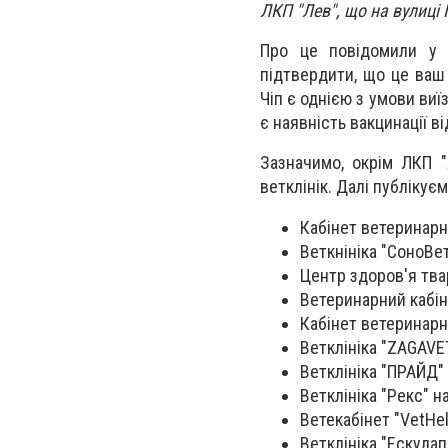
ЛКП "Лев", що на вулиці
Про це повідомили у 
підтвердити, що це ваш
Чіп є однією з умови ви
є наявність вакцинації ві
Зазначимо, окрім ЛКП "
ветклінік. Далі публікуєм
Кабінет ветеринарн
Веткнініка "СоноВет
Центр здоров'я твар
Ветеринарний кабіне
Кабінет ветеринарно
Ветклініка "ZAGAVET
Ветклініка "ПРАЙД" 
Ветклініка "Рекс" н
Ветекабінет "VetHel
Ветклініка "Ескулап"