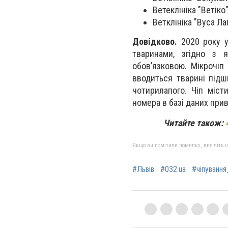
Ветеклініка "Ветіко
Ветклініка "Вуса Ла
Довідково.
2020 року 
тваринами, згідно з я
обов’язковою. Мікрочіп
вводиться тварині підш
чотирилапого. Чіп міст
номера в базі даних прив
Читайте також:
Якщо ви помітили помилку, виділіть нео
#Львів
#032.ua
#чіпування