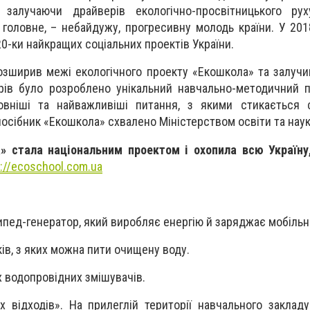
, залучаючи драйверів екологічно-просвітницького рух
, головне, – небайдужу, прогресивну молодь країни. У 201
0-ки найкращих соціальних проектів України.
озширив межі екологічного проекту «Екошкола» та залучи
ів було розроблено унікальний навчально-методичний п
овніші та найважливіші питання, з якими стикається с
сібник «Екошкола» схвалено Міністерством освіти та наук
» стала національним проектом і охопила всю Україну
://ecoschool.com.ua
пед-генератор, який виробляє енергію й заряджає мобільні
в, з яких можна пити очищену воду.
 водопровідних змішувачів.
х відходів». На прилеглій території навчального заклад