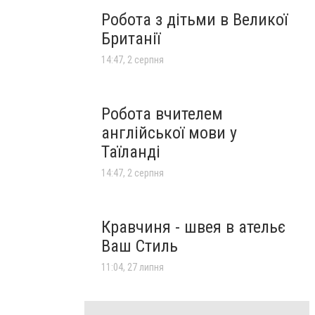
Робота з дітьми в Великої
Британії
14:47, 2 серпня
Робота вчителем
англійської мови у
Таїланді
14:47, 2 серпня
Кравчиня - швея в ательє
Ваш Стиль
11:04, 27 липня