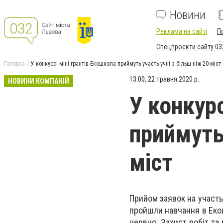
Новини
Реклама на сайті
П
Спецпроєкти сайту 03
Головна
У конкурсі міні-грантів Екошкола приймуть участь учні з більш ніж 20 міст
13:00, 22 травня 2020 р.
НОВИНИ КОМПАНІЙ
У конкурс
приймуть 
міст
Прийом заявок на участь 
пройшли навчання в Екош
червня. Захист робіт та