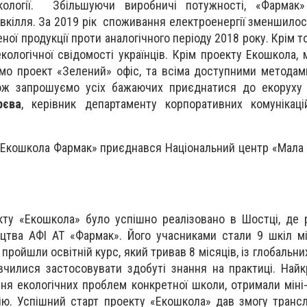
кології. Збільшуючи виробничі потужності, «Фармак»
овкілля. За 2019 рік споживання електроенергії зменшилос
ої продукції проти аналогічного періоду 2018 року. Крім т
ологічної свідомості українців. Крім проекту Екошкола,
уємо проект «Зелений» офіс, та всіма доступними метод
 Тож запрошуємо усіх бажаючих приєднатися до екоруху
рєва
, керівник департаменту корпоративних комунікаці
 «Екошкола Фармак» приєднався Національний центр «Мала 
кту «Екошкола» було успішно реалізовано в Шостці, де
цтва АФІ АТ «Фармак». Його учасниками стали 9 шкіл м
 пройшли освітній курс, який тривав 8 місяців, із глобальн
авчилися застосовувати здобуті знання на практиці. Найк
ня екологічних проблем конкретної школи, отримали міні-
цію. Успішний старт проекту «Екошкола» дав змогу транс