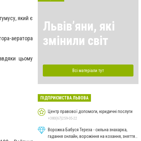
гумусу, який є
Львівʼяни, які
змінили світ
тора-аератора
авдяки цьому
Всі матеріали тут
ПІДПРИЄМСТВА ЛЬВОВА
Центр правової допомоги, юридичні послуги
+380(67)259-05-22
Ворожка Бабуся Тереза - сильна знахарка,
гадання онлайн, ворожіння на кохання, зняття