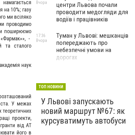
 намагається
Вчора
центри Львова почали
я на 10%; газу
проводити медогляди для
ого ми всіляко
водіїв і працівників
 ми проводимо
ами поширюємо
Туман у Львові: мешканців
17:36
 «Фармак»», -
Вчора
попереджають про
й та сталого
небезпечні умови на
дорогах
академія наук
ТОП НОВИНИ
 розташований
У Львові запускають
іста. У межах
новий маршрут №67: як
их теоретичних
ращі проекти,
курсуватимуть автобуси
гранти від АТ
лювати його в