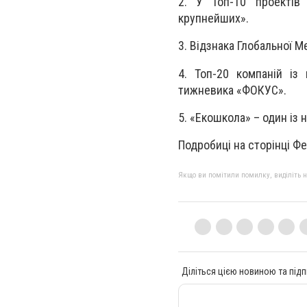
2. У Топ-10 проектів
крупнейших».
3. Відзнака Глобальної М
4. Топ-20 компаній із
тижневика «ФОКУС».
5. «Екошкола» – один із 
Подробиці на сторінці Ф
Якщо ви помітили помилку, виділіть нео
Діліться цією новиною та підп