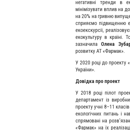
негативні тренди в е
мінімізувати вплив на д
на 20% на гривню випущен
сприяємо підвищенню ек
екоекскурсії, реалізов
екокультуру в країні.
зазначила
Олена Зуба
розвитку АТ «Фармак».
У 2020 році до проекту
України».
Довідка про проект
У 2018 році пілот прое
департамент із виробни
проекту учні 8–11 класів
екологічних питань і н
спрямовані на розв'язан
«Фармак» на їх реаліза