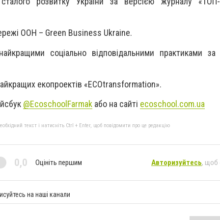
 сталого розвитку України за версією журналу «ТОП-
ережі ООН – Green Business Ukraine.
 найкращими соціально відповідальними практиками за 
найкращих екопроектів «ECOtransformation».
ейсбук
@EcoschoolFarmak
або на сайті
ecoschool.com.ua
бхідний текст і натисніть Ctrl + Enter, щоб повідомити про це редакцію
0,0
Оцініть першим
Авторизуйтесь
, щоб
исуйтесь на наші канали