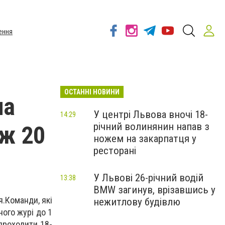
ення
ОСТАННІ НОВИНИ
ла
У центрі Львова вночі 18-
14:29
річний волинянин напав з
іж 20
ножем на закарпатця у
ресторані
У Львові 26-річний водій
13:38
BMW загинув, врізавшись у
я.
Команди, які
нежитлову будівлю
ого журі до 1
 проходити 18-