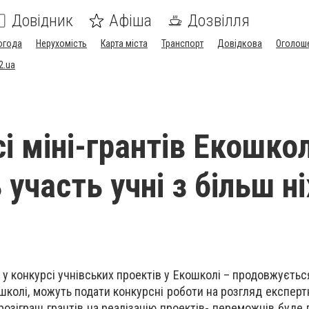
Довідник
Афіша
Дозвілля
огода
Нерухомість
Карта міста
Транспорт
Довідкова
Оголош
2.ua
і міні-грантів Екошко
участь учні з більш н
у конкурсі учнівських проектів у Екошколі
–
продовжуєтьс
колі, можуть подати конкурсні роботи на розгляд експертн
 розіграш грантів на реалізацію проектів- переможців буде