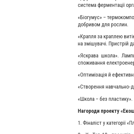
система ферментації орга
«Біогумус» – термокомпо
добривом для рослин.
«Крапля за краплею виті
на змішувачі. Пристрій 
«Яскрава школа». Ламп
споживання електроенерг
«Оптимізація й ефективн
«Створення навчально-д
«Школа – без пластику».
Нагороди проекту «Еко
1. Фіналіст у категорії «П