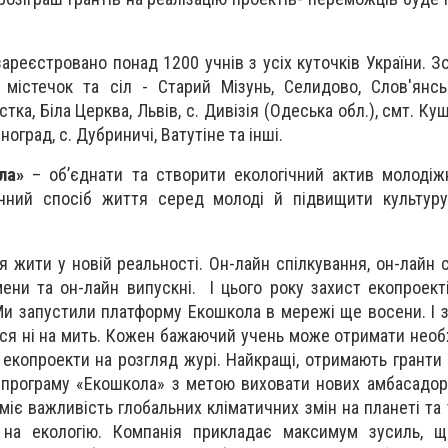
зареєстровано понад 1200 учнів з усіх куточків України. 
 містечок та сіл -
Старий Мізунь, Селидово, Слов'янськ
ка, Біла Церква, Львів, с. Дивізія (Одеська обл.), смт. Ку
оград, с. Дубриничі, Ватутіне та інші.
ла»
– об’єднати та створити екологічний актив молодіжн
ічний спосіб життя серед молоді й підвищити культуру
я жити у новій реальності. Он-лайн спілкування, он-лайн 
мени та он-лайн випускні. І цього року захист екопроект
Ми запустили платформу Екошкола в мережі ще восени. І 
ся ні на мить. Кожен бажаючий учень може отримати необх
 екопроекти на розгляд журі. Найкращі, отримають гранти 
програму «Екошкола» з метою виховати нових амбасадорі
міє важливість глобальних кліматичних змін на планеті та
 на екологію. Компанія прикладає максимум зусиль, 