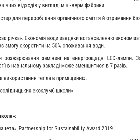
нічних відходів у вигляді міні-верміфабрики.
стер для перероблення органічного сміття й отримання біо
кає річка». Економія води завдяки встановленню економіза
дає змогу скоротити на 50% споживання води.
и розжарювання замінені на енергоощадні LED-лампи. З
ії в навчальному закладі може зменшитися в 7 разів.
е використання тепла в приміщенні».
ослідницьких екоклумб школи».
школа»
:
ланета», Partnership for Sustainability Award 2019.