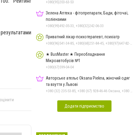
100. Рейтинг
порчі
+380(95)203-63-53
Зелена Аптека - фітопрепарати, Бади, фіточаї,
поліензими
+380(99)492-05-33, +380(32)242-06-33
результатами
Приватний лікар-психотерапевт, психіатр
+380(96)541-34-85, +380(68)251-84-45, +380(97)647-82-05
★ BusMaster ★ Переобладнання
Мікроавтобусів №1
+380(67)599-04-04
Авторське ательє Oksana Piekna, жіночий одяг
та взуття у Львові
+380 (32) 235-53-85, +380 (67) 928-46-46 Оксана, +380 (97) 935-92-23 Наталя
 оцінити
Додати підприємство