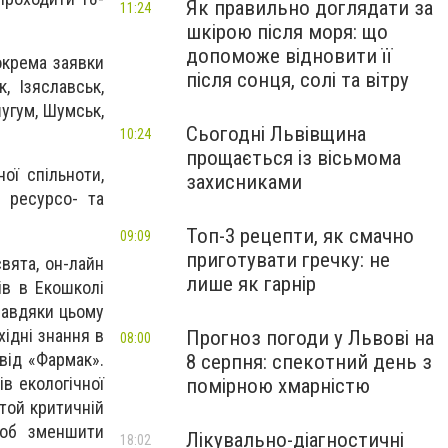
Як правильно доглядати за
11:24
шкірою після моря: що
допоможе відновити її
Зокрема заявки
після сонця, солі та вітру
, Ізяславськ,
шугум, Шумськ,
Сьогодні Львівщина
10:24
прощається із вісьмома
ої спільноти,
захисниками
 ресурсо- та
Топ-3 рецепти, як смачно
09:09
приготувати гречку: не
свята, он-лайн
лише як гарнір
ів в Екошколі
завдяки цьому
ідні знання в
Прогноз погоди у Львові на
08:00
від «Фармак».
8 серпня: спекотний день з
в екологічної
помірною хмарністю
 той критичній
щоб зменшити
Лікувально-діагностичні
18:02