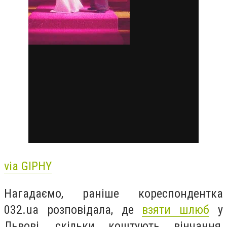
via GIPHY
Нагадаємо, раніше кореспондентка
032.ua розповідала, де
взяти шлюб
у
Львові, скільки коштують вінчання,