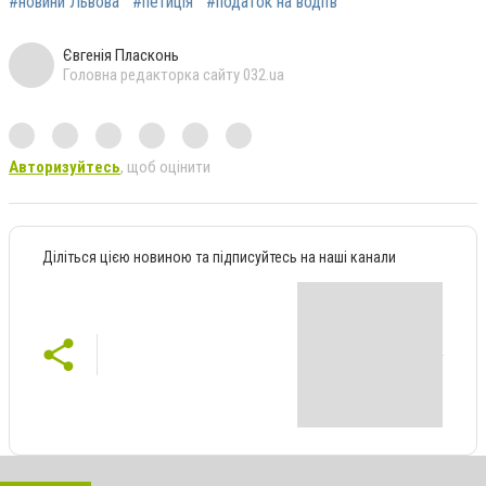
#новини Львова
#петиція
#податок на водіїв
Євгенія Пласконь
Головна редакторка сайту 032.ua
Авторизуйтесь
, щоб оцінити
Діліться цією новиною та підписуйтесь на наші канали