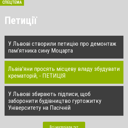
СПЕЦТЕМА
Петиції
У Львові створили петицію про демонтаж
пам’ятника сину Моцарта
Львів'яни просять місцеву владу збудувати
крематорій, - ПЕТИЦІЯ
У Львові збирають підписи, щоб
заборонити будівництво гуртожитку
Університету на Пасічній
Всі матеріали тут