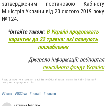
затвердженим постановою Кабінету
Міністрів України від 20 лютого
2019
року
№ 124.
Читайте також:
В Україні продовжать
карантин до 22 травня: які планують
послаблення
Джерело інформації: вебпортал
пенсійного фонду України
Якщо ви помітили помилку, виділіть необхідний текст і натисніть Ctrl + Enter, щоб
повідомити про це редакцію
#Львів
#032.ua
#пенсії
#новини
Катерина Тополюк