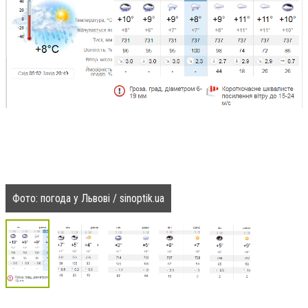
Фото: погода у Львові / sinoptik.ua