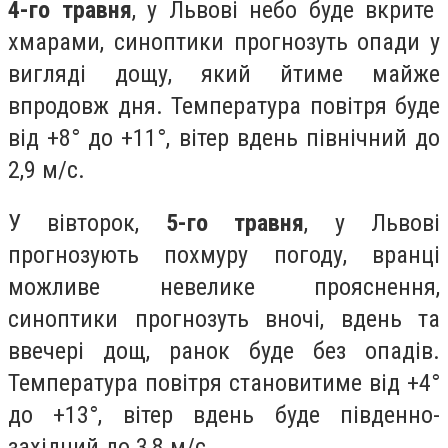
4-го травня
, у Львові небо буде вкрите
хмарами, синоптики прогнозуть опади у
вигляді дощу, який йтиме майже
впродовж дня. Температура повітря буде
від +8° до +11°, вітер вдень північний до
2,9 м/с.
У вівторок,
5-го травня
, у Львові
прогнозують похмуру погоду, вранці
можливе невелике прояснення,
синоптики прогнозуть вночі, вдень та
ввечері дощ, ранок буде без опадів.
Температура повітря становитиме від +4°
до +13°, вітер вдень буде південно-
західний до 3,8 м/с.