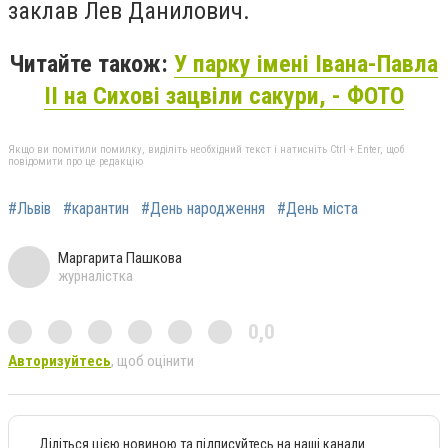
заклав Лев Данилович.
Читайте також:
У парку імені Івана-Павла
ІІ на Сихові зацвіли сакури, - ФОТО
Якщо ви помітили помилку, виділіть необхідний текст і натисніть Ctrl + Enter, щоб
повідомити про це редакцію
#Львів
#карантин
#День народження
#День міста
Маргарита Пашкова
журналістка
0,0
Авторизуйтесь
, щоб оцінити
Діліться цією новиною та підписуйтесь на наші канали