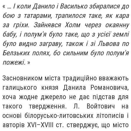
«
… І коли Данило і Василько збиралися до
бою з татарами, трапилося таке, як кара
за гріхи. Зайнявся Холм через окаянну
бабу, і полум'я було таке, що з усієї землі
було видно заграву, також і зі Львова по
Белзьких полях, бо сильним було полум'я
пожежі.
»
Засновником міста традиційно вважають
галицького князя Данила Романовича,
хоча жодне джерело не дає підстав для
такого твердження. Л. Войтович на
основі білорусько-литовських літописів і
авторів XVI–XVIII ст. стверджує, що місто