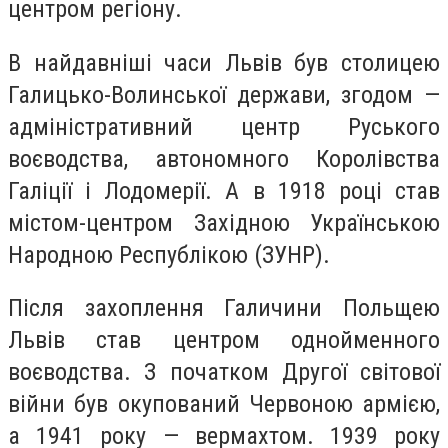
центром регіону.
В найдавніші часи Львів був столицею
Галицько-Волинської держави, згодом —
адміністративний центр Руського
воєводства, автономного Королівства
Галіції і Лодомерії. А в 1918 році став
містом-центром Західною Українською
Народною Республікою (ЗУНР).
Після захоплення Галичини Польщею
Львів став центром однойменного
воєводства. З початком Другої світової
війни був окупований Червоною армією,
а 1941 року — вермахтом. 1939 року